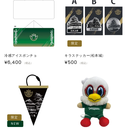
格
格
限定
冷感アイスポンチョ
キラステッカー(松本城)
通
¥6,400
通
¥500
（税込）
（税込）
常
常
価
価
格
格
限定
NEW