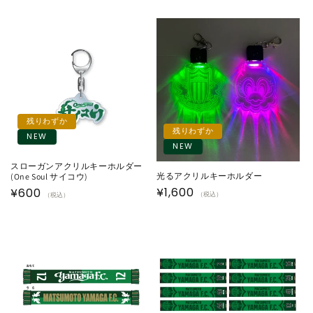
残りわずか
残りわずか
NEW
NEW
スローガンアクリルキーホルダー
光るアクリルキーホルダー
(One Soul サイコウ)
通
¥1,600
通
¥600
（税込）
（税込）
常
常
価
価
格
格