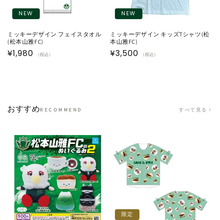
NEW
NEW
ミッキーデザイン フェイスタオル
ミッキーデザイン キッズTシャツ(松
(松本山雅FC)
本山雅FC)
通
¥1,980
通
¥3,500
（税込）
（税込）
常
常
価
価
格
格
おすすめ
すべて見る
RECOMMEND
限定