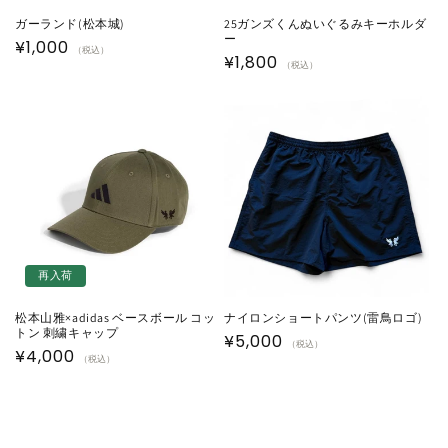
ガーランド(松本城)
25ガンズくんぬいぐるみキーホルダ
ー
通
¥1,000
（税込）
通
¥1,800
（税込）
常
常
価
価
格
格
再入荷
松本山雅×adidas ベースボール コッ
ナイロンショートパンツ(雷鳥ロゴ)
トン 刺繍キャップ
通
¥5,000
（税込）
通
¥4,000
（税込）
常
常
価
価
格
格