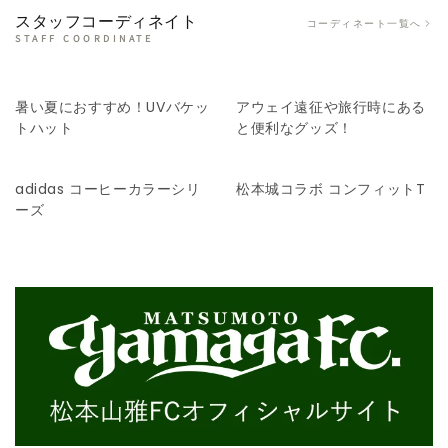
スタッフコーディネイト
コーディネート一覧へ
STAFF COORDINATE
暑い夏におすすめ！UVバケッ
アウェイ遠征や旅行時にある
トハット
と便利なグッズ！
adidas コーヒーカラーシリ
松本城コラボ コンフィットT
ーズ