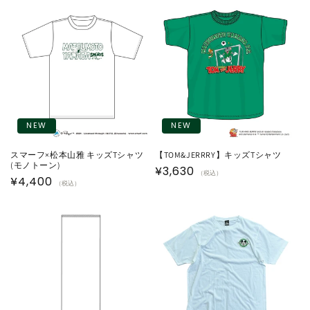
価
価
格
格
NEW
NEW
スマーフ×松本山雅 キッズTシャツ
【TOM&JERRRY】キッズTシャツ
(モノトーン)
通
¥3,630
（税込）
通
¥4,400
（税込）
常
常
価
価
格
格