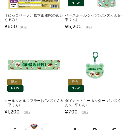
NEW
【にっこりーノ】松本山雅FCのぬい
ベースボールシャツ(ガンズくん&一
ぐるみ2
平くん)
通
¥500
通
¥5,200
（税込）
（税込）
常
常
価
価
格
格
限定
限定
NEW
NEW
クールタオルマフラー(ガンズくん&
ダイカットキーホルダー(ガンズく
一平くん)
ん&一平くん)
通
¥1,200
通
¥700
（税込）
（税込）
常
常
価
価