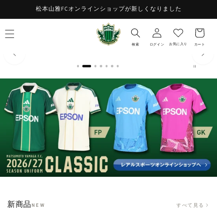
コンテ
お
松本山雅FCオンラインショップが新しくなりました
ンツに
ロ
進む
気
カ
グ
に
ー
イ
入
ト
お気に入り
検索
ログイン
カート
ン
り
新商品
すべて見る
NEW