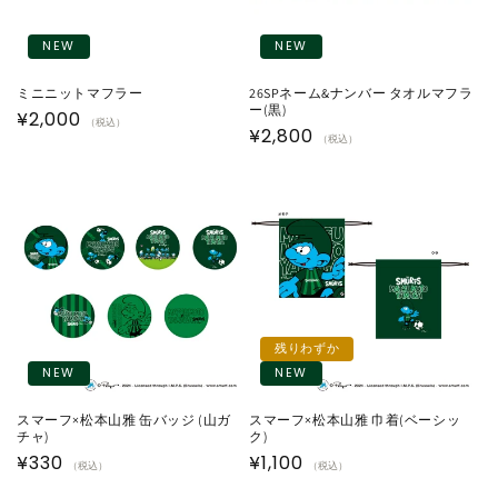
NEW
NEW
ミニニットマフラー
26SPネーム&ナンバー タオルマフラ
ー(黒)
通
¥2,000
（税込）
通
¥2,800
（税込）
常
常
価
価
格
格
残りわずか
NEW
NEW
スマーフ×松本山雅 缶バッジ (山ガ
スマーフ×松本山雅 巾着(ベーシッ
チャ)
ク)
通
¥330
通
¥1,100
（税込）
（税込）
常
常