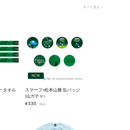
すべて見る
NEW
ー タオル
スマーフ×松本山雅 缶バッジ
(山ガチャ)
通
¥330
（税込）
常
価
格