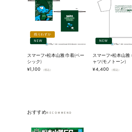
残りわずか
NEW
NEW
スマーフ×松本山雅 巾着(ベー
スマーフ×松本山雅 
シック)
ャツ(モノトーン)
通
¥1,100
通
¥4,400
（税込）
（税込）
常
常
価
価
格
格
おすすめ
RECOMMEND