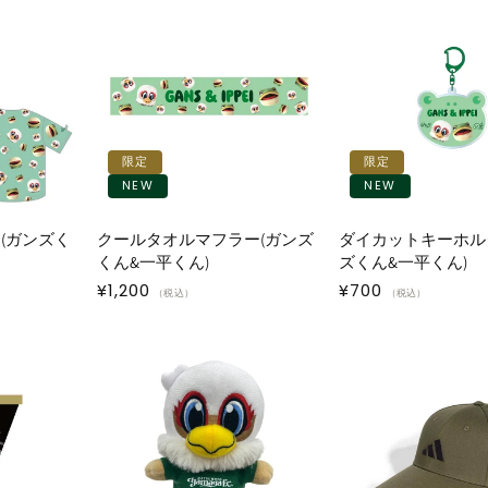
限定
限定
NEW
NEW
(ガンズく
クールタオルマフラー(ガンズ
ダイカットキーホル
くん&一平くん)
ズくん&一平くん)
通
¥1,200
通
¥700
（税込）
（税込）
常
常
価
価
格
格