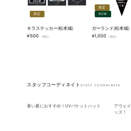
限定
限定
NEW
キラステッカー(松本城)
ガーランド(松本城)
通
¥500
通
¥1,000
（税込）
（税込）
常
常
価
価
格
格
スタッフコーディネイト
STAFF COORDINATE
暑い夏におすすめ！UVバケットハット
アウェ
ッズ！