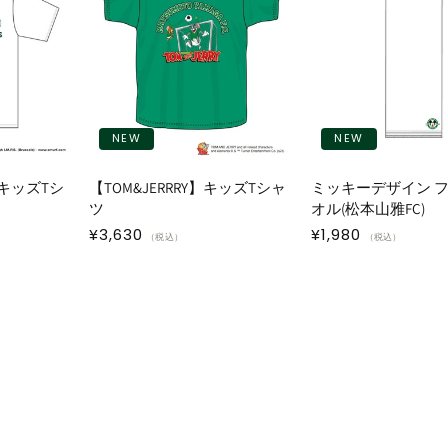
NEW
NEW
キッズTシ
【TOM&JERRRY】キッズTシャ
ミッキーデザイン 
ツ
オル(松本山雅FC)
通
¥3,630
通
¥1,980
（税込）
（税込）
常
常
価
価
格
格