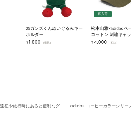
再入荷
25ガンズくんぬいぐるみキー
松本山雅×adidas 
ホルダー
コットン 刺繍キャ
通
¥1,800
通
¥4,000
（税込）
（税込）
常
常
価
価
格
格
イ遠征や旅行時にあると便利なグ
adidas コーヒーカラーシリー