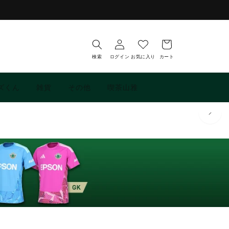
お
ロ
気
カ
グ
に
ー
イ
入
ト
検索
ログイン
お気に入り
カート
ン
り
ズくん
雑貨
その他
喫茶山雅