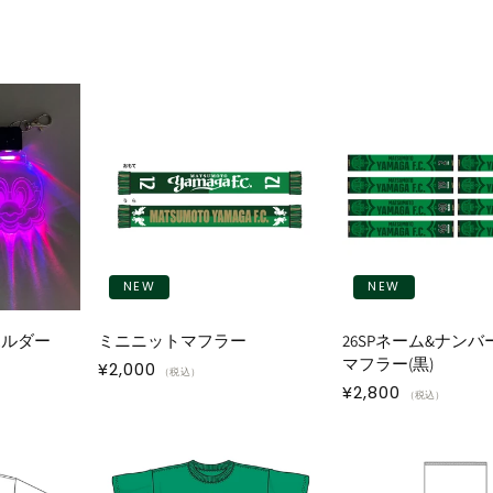
NEW
NEW
ホルダー
ミニニットマフラー
26SPネーム&ナンバ
マフラー(黒)
通
¥2,000
（税込）
通
¥2,800
常
（税込）
常
価
価
格
格