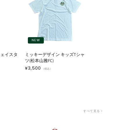
NEW
フェイスタ
ミッキーデザイン キッズTシャ
ツ(松本山雅FC)
通
¥3,500
（税込）
常
価
格
すべて見る