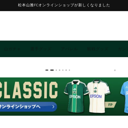
松本山雅FCオンラインショップが新しくなりました
山ガチャ
選手グッズ
アパレル
観戦グッズ
ガン