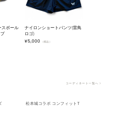
ベースボール
ナイロンショートパンツ(雷鳥
ップ
ロゴ)
通
¥5,000
（税込）
常
価
格
コーディネート一覧へ
ズ
松本城コラボ コンフィットT