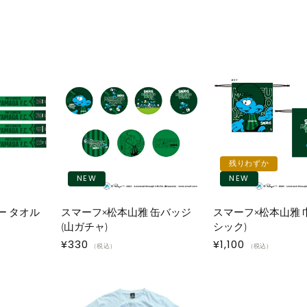
残りわずか
NEW
NEW
ー タオル
スマーフ×松本山雅 缶バッジ
スマーフ×松本山雅 
(山ガチャ)
シック)
通
¥330
通
¥1,100
（税込）
（税込）
常
常
価
価
格
格