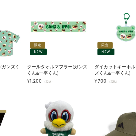
限定
限定
NEW
NEW
(ガンズく
クールタオルマフラー(ガンズ
ダイカットキーホル
くん&一平くん)
ズくん&一平くん)
通
¥1,200
通
¥700
（税込）
（税込）
常
常
価
価
格
格