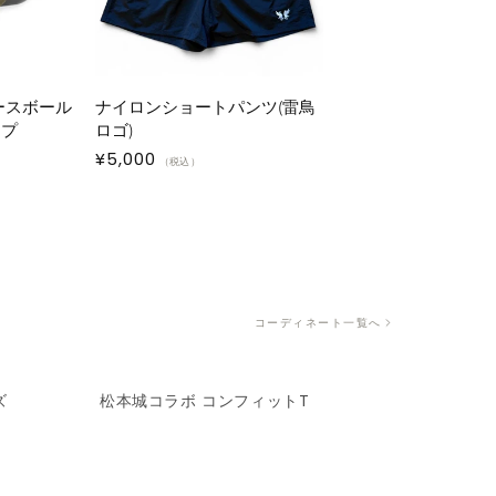
ベースボール
ナイロンショートパンツ(雷鳥
ップ
ロゴ)
通
¥5,000
（税込）
常
価
格
コーディネート一覧へ
ズ
松本城コラボ コンフィットT