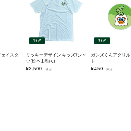
NEW
NEW
フェイスタ
ミッキーデザイン キッズTシャ
ガンズくんアクリル
ツ(松本山雅FC)
ト
通
¥3,500
通
¥450
（税込）
（税込）
常
常
価
価
格
格