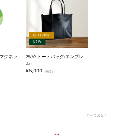
残りわずか
NEW
マグネッ
2WAY トートバッグ(エンブレ
ム)
通
¥5,000
（税込）
常
価
格
すべて見る