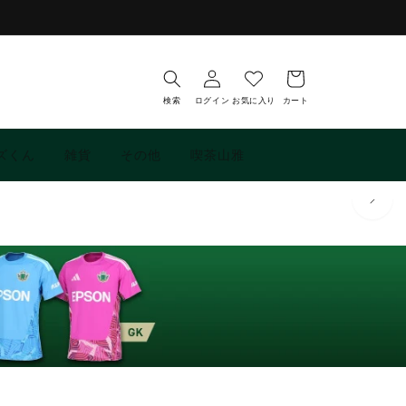
お
ロ
気
カ
グ
に
ー
イ
入
ト
検索
ログイン
お気に入り
カート
ン
り
ズくん
雑貨
その他
喫茶山雅