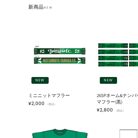
新商品
NEW
NEW
NEW
ミニニットマフラー
26SPネーム&ナンバ
マフラー(黒)
通
¥2,000
（税込）
通
¥2,800
常
（税込）
常
価
価
格
格