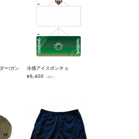
ダー(ガン
冷感アイスポンチョ
通
¥6,400
（税込）
常
価
格