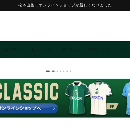
松本山雅FCオンラインショップが新しくなりました
山ガチャ
選手グッズ
アパレル
観戦グッズ
ガン