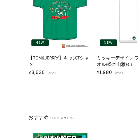
NEW
NEW
【TOM&JERRRY】キッズTシャ
ミッキーデザイン 
ツ
オル(松本山雅FC)
通
¥3,630
通
¥1,980
（税込）
（税込）
常
常
価
価
格
格
おすすめ
RECOMMEND