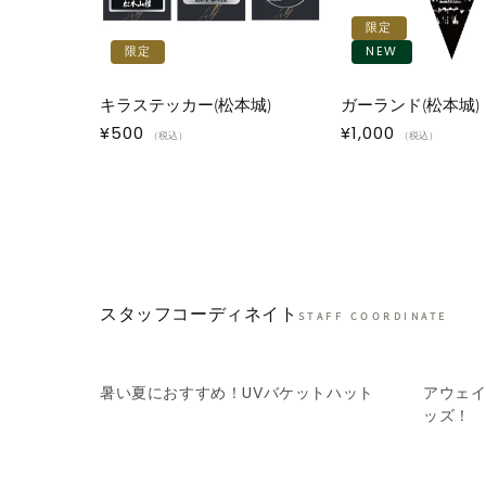
限定
限定
NEW
キラステッカー(松本城)
ガーランド(松本城)
通
¥500
通
¥1,000
（税込）
（税込）
常
常
価
価
格
格
スタッフコーディネイト
STAFF COORDINATE
暑い夏におすすめ！UVバケットハット
アウェ
ッズ！