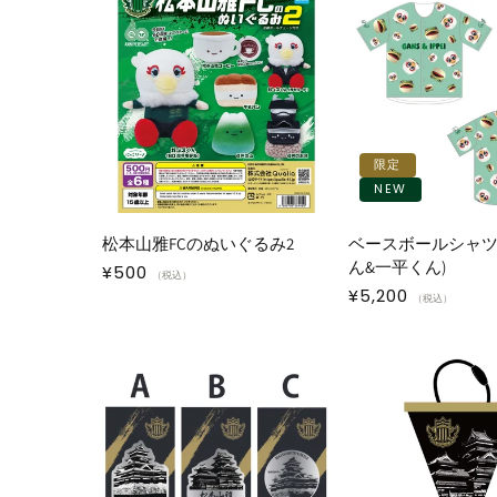
限定
NEW
松本山雅FCのぬいぐるみ2
ベースボールシャツ
ん&一平くん)
通
¥500
（税込）
通
¥5,200
常
（税込）
常
価
価
格
格