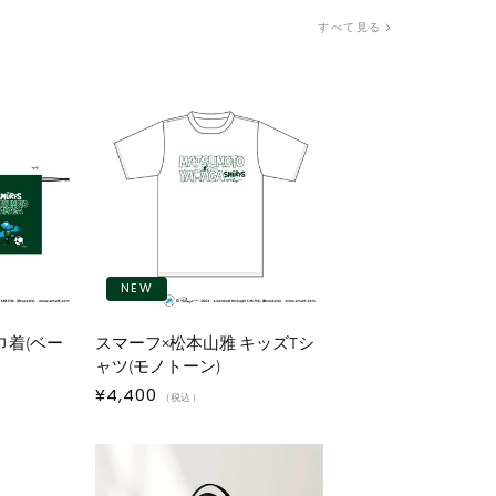
すべて見る
NEW
巾着(ベー
スマーフ×松本山雅 キッズTシ
ャツ(モノトーン)
通
¥4,400
（税込）
常
価
格