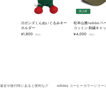
再入荷
25ガンズくんぬいぐるみキー
松本山雅×adidas 
ホルダー
コットン 刺繍キャ
通
¥1,800
通
¥4,000
（税込）
（税込）
常
常
価
価
格
格
イ遠征や旅行時にあると便利なグ
adidas コーヒーカラーシリー