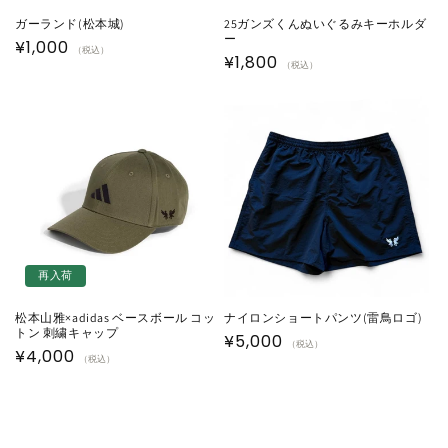
ガーランド(松本城)
25ガンズくんぬいぐるみキーホルダ
ー
通
¥1,000
（税込）
通
¥1,800
（税込）
常
常
価
価
格
格
再入荷
松本山雅×adidas ベースボール コッ
ナイロンショートパンツ(雷鳥ロゴ)
トン 刺繍キャップ
通
¥5,000
（税込）
通
¥4,000
（税込）
常
常
価
価
格
格