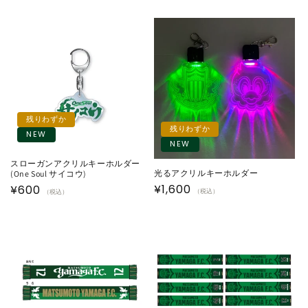
残りわずか
残りわずか
NEW
NEW
スローガンアクリルキーホルダー
光るアクリルキーホルダー
(One Soul サイコウ)
通
¥1,600
通
¥600
（税込）
（税込）
常
常
価
価
格
格