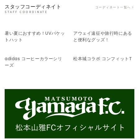
スタッフコーディネイト
コーディネート一覧へ
STAFF COORDINATE
暑い夏におすすめ！UVバケッ
アウェイ遠征や旅行時にある
トハット
と便利なグッズ！
adidas コーヒーカラーシリ
松本城コラボ コンフィットT
ーズ