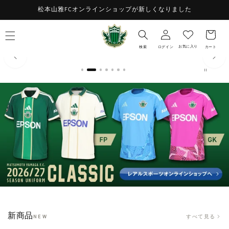
コンテ
お
松本山雅FCオンラインショップが新しくなりました
ンツに
ロ
進む
気
カ
グ
に
ー
イ
入
ト
お気に入り
検索
ログイン
カート
ン
り
新商品
すべて見る
NEW