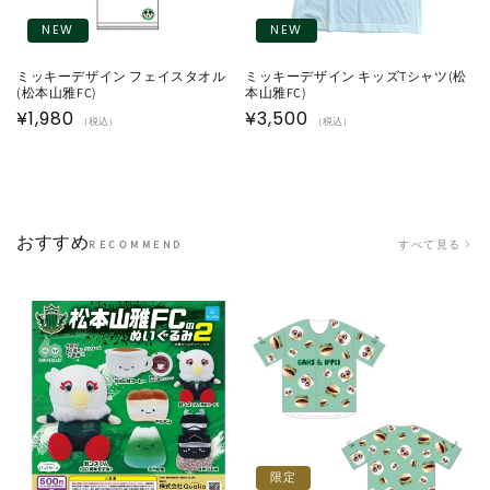
NEW
NEW
ミッキーデザイン フェイスタオル
ミッキーデザイン キッズTシャツ(松
(松本山雅FC)
本山雅FC)
通
¥1,980
通
¥3,500
（税込）
（税込）
常
常
価
価
格
格
おすすめ
すべて見る
RECOMMEND
限定