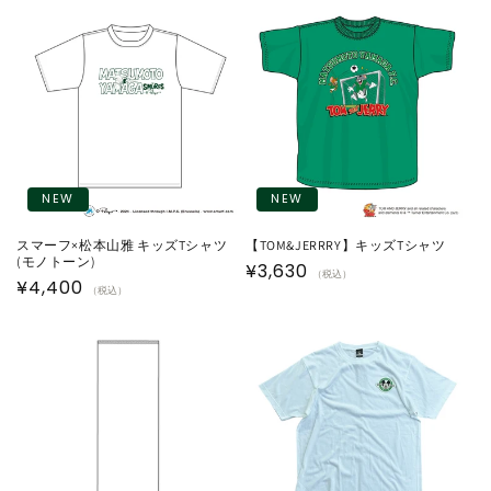
価
価
格
格
NEW
NEW
スマーフ×松本山雅 キッズTシャツ
【TOM&JERRRY】キッズTシャツ
(モノトーン)
通
¥3,630
（税込）
通
¥4,400
（税込）
常
常
価
価
格
格