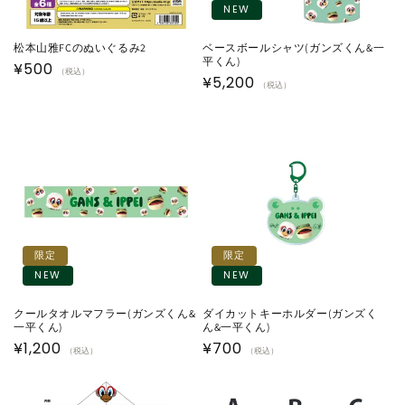
NEW
松本山雅FCのぬいぐるみ2
ベースボールシャツ(ガンズくん&一
平くん)
通
¥500
（税込）
通
¥5,200
（税込）
常
常
価
価
格
格
限定
限定
NEW
NEW
クールタオルマフラー(ガンズくん&
ダイカットキーホルダー(ガンズく
一平くん)
ん&一平くん)
通
¥1,200
通
¥700
（税込）
（税込）
常
常
価
価