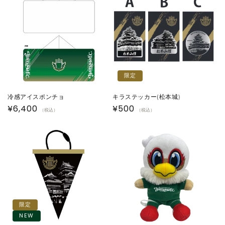
格
格
限定
冷感アイスポンチョ
キラステッカー(松本城)
通
¥6,400
通
¥500
（税込）
（税込）
常
常
価
価
格
格
限定
NEW