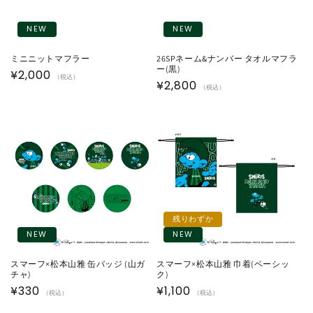
NEW
NEW
ミニニットマフラー
26SPネーム&ナンバー タオルマフラ
ー(黒)
通
¥2,000
（税込）
通
¥2,800
（税込）
常
常
価
価
格
格
残りわずか
NEW
NEW
スマーフ×松本山雅 缶バッジ (山ガ
スマーフ×松本山雅 巾着(ベーシッ
チャ)
ク)
通
¥330
通
¥1,100
（税込）
（税込）
常
常