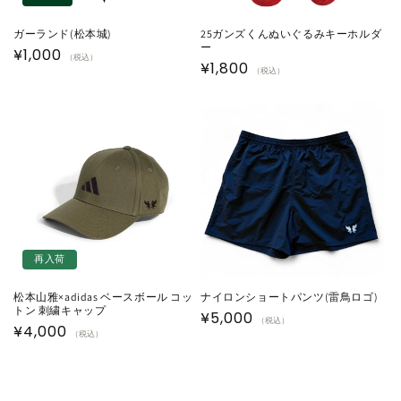
ガーランド(松本城)
25ガンズくんぬいぐるみキーホルダ
ー
通
¥1,000
（税込）
通
¥1,800
（税込）
常
常
価
価
格
格
再入荷
松本山雅×adidas ベースボール コッ
ナイロンショートパンツ(雷鳥ロゴ)
トン 刺繍キャップ
通
¥5,000
（税込）
通
¥4,000
（税込）
常
常
価
価
格
格