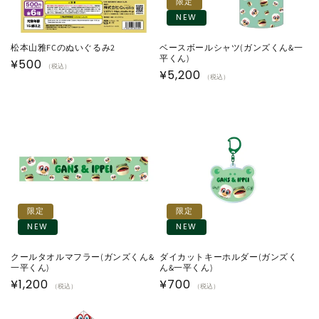
限定
NEW
松本山雅FCのぬいぐるみ2
ベースボールシャツ(ガンズくん&一
平くん)
通
¥500
（税込）
通
¥5,200
（税込）
常
常
価
価
格
格
限定
限定
NEW
NEW
クールタオルマフラー(ガンズくん&
ダイカットキーホルダー(ガンズく
一平くん)
ん&一平くん)
通
¥1,200
通
¥700
（税込）
（税込）
常
常
価
価