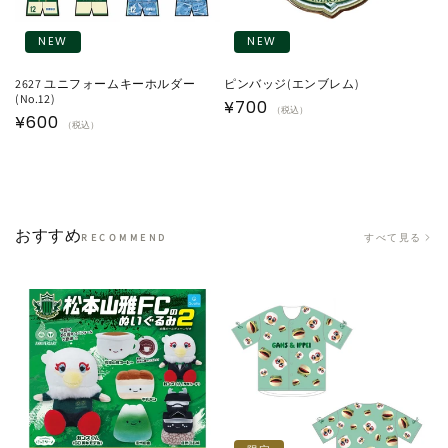
NEW
NEW
2627 ユニフォームキーホルダー
ピンバッジ(エンブレム)
(No.12)
通
¥700
（税込）
通
¥600
（税込）
常
常
価
価
格
格
おすすめ
すべて見る
RECOMMEND