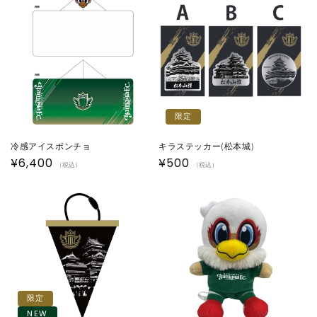
格
格
限定
冷感アイスポンチョ
キラステッカー(松本城)
通
¥6,400
通
¥500
（税込）
（税込）
常
常
価
価
格
格
限定
NEW