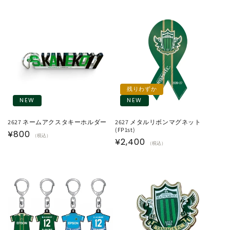
常
価
価
格
格
残りわずか
NEW
NEW
2627 ネームアクスタキーホルダー
2627 メタルリボンマグネット
(FP1st)
通
¥800
（税込）
通
¥2,400
（税込）
常
常
価
価
格
格