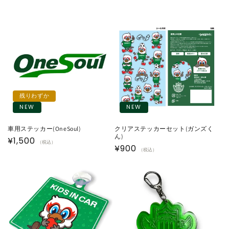
残りわずか
NEW
NEW
車用ステッカー(OneSoul)
クリアステッカーセット(ガンズく
ん)
通
¥1,500
（税込）
通
¥900
（税込）
常
常
価
価
格
格