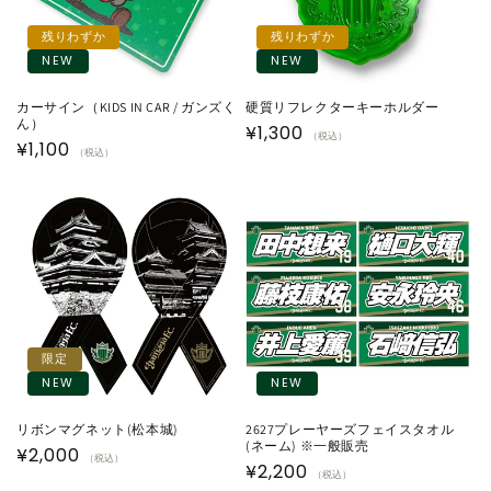
残りわずか
残りわずか
NEW
NEW
カーサイン（KIDS IN CAR / ガンズく
硬質リフレクターキーホルダー
ん）
通
¥1,300
（税込）
通
¥1,100
（税込）
常
常
価
価
格
格
限定
NEW
NEW
リボンマグネット(松本城)
2627プレーヤーズフェイスタオル
(ネーム) ※一般販売
通
¥2,000
（税込）
通
¥2,200
（税込）
常