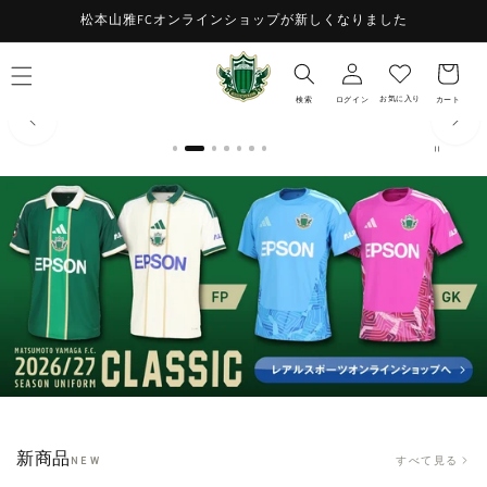
コンテ
お
松本山雅FCオンラインショップが新しくなりました
ンツに
ロ
進む
気
カ
グ
に
ー
イ
入
ト
お気に入り
検索
ログイン
カート
ン
り
新商品
すべて見る
NEW