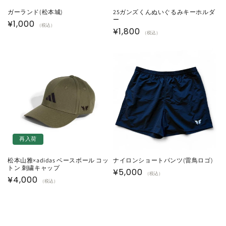
ガーランド(松本城)
25ガンズくんぬいぐるみキーホルダ
ー
通
¥1,000
（税込）
通
¥1,800
（税込）
常
常
価
価
格
格
再入荷
松本山雅×adidas ベースボール コッ
ナイロンショートパンツ(雷鳥ロゴ)
トン 刺繍キャップ
通
¥5,000
（税込）
通
¥4,000
（税込）
常
常
価
価
格
格