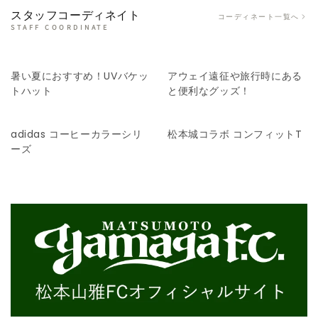
スタッフコーディネイト
コーディネート一覧へ
STAFF COORDINATE
暑い夏におすすめ！UVバケッ
アウェイ遠征や旅行時にある
トハット
と便利なグッズ！
adidas コーヒーカラーシリ
松本城コラボ コンフィットT
ーズ