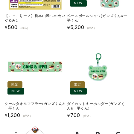
NEW
【にっこりーノ】松本山雅FCのぬい
ベースボールシャツ(ガンズくん&一
ぐるみ2
平くん)
通
¥500
通
¥5,200
（税込）
（税込）
常
常
価
価
格
格
限定
限定
NEW
NEW
クールタオルマフラー(ガンズくん&
ダイカットキーホルダー(ガンズく
一平くん)
ん&一平くん)
通
¥1,200
通
¥700
（税込）
（税込）
常
常
価
価