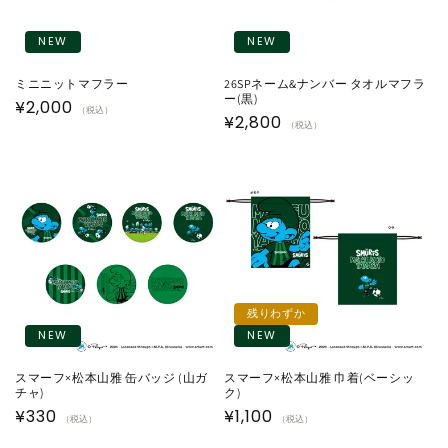
NEW
NEW
ミニニットマフラー
26SPネーム&ナンバー タオルマフラ
ー(黒)
通
¥2,000
（税込）
通
¥2,800
（税込）
常
常
価
価
格
格
残りわずか
NEW
NEW
スマーフ×松本山雅 缶バッジ (山ガ
スマーフ×松本山雅 巾着(ベーシッ
チャ)
ク)
通
¥330
通
¥1,100
（税込）
（税込）
常
常