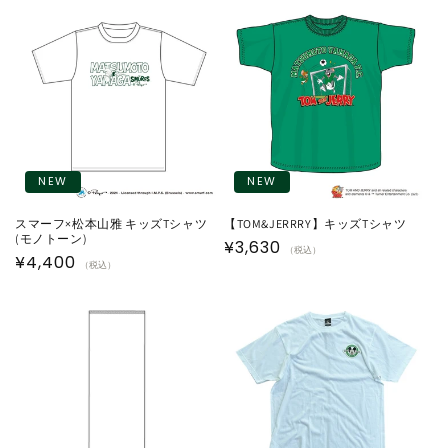
価
価
格
格
NEW
NEW
スマーフ×松本山雅 キッズTシャツ
【TOM&JERRRY】キッズTシャツ
(モノトーン)
通
¥3,630
（税込）
通
¥4,400
（税込）
常
常
価
価
格
格