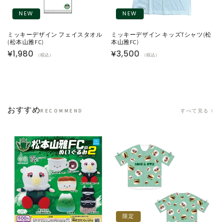
NEW
NEW
ミッキーデザイン フェイスタオル
ミッキーデザイン キッズTシャツ(松
(松本山雅FC)
本山雅FC)
通
¥1,980
通
¥3,500
（税込）
（税込）
常
常
価
価
格
格
おすすめ
すべて見る
RECOMMEND
限定