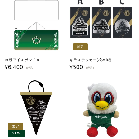
格
格
限定
冷感アイスポンチョ
キラステッカー(松本城)
通
¥6,400
通
¥500
（税込）
（税込）
常
常
価
価
格
格
限定
NEW