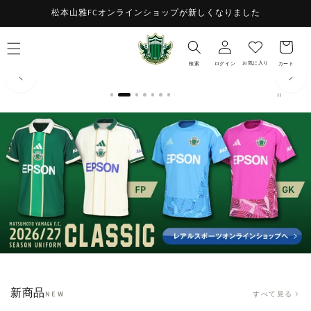
コンテ
お
松本山雅FCオンラインショップが新しくなりました
ンツに
ロ
進む
気
カ
グ
に
ー
イ
入
ト
お気に入り
検索
ログイン
カート
ン
り
新商品
すべて見る
NEW