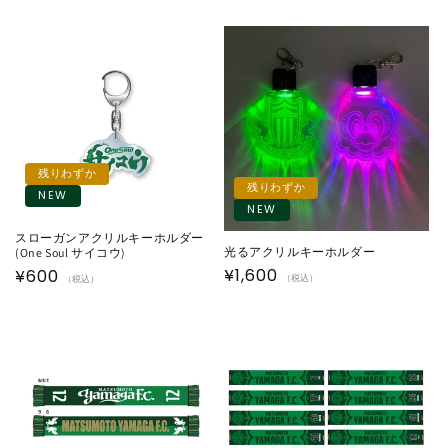
残りわずか
残りわずか
NEW
NEW
スローガンアクリルキーホルダー
光るアクリルキーホルダー
(One Soul サイコウ)
通
¥1,600
通
¥600
（税込）
（税込）
常
常
価
価
格
格