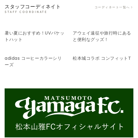
スタッフコーディネイト
コーディネート一覧へ
STAFF COORDINATE
暑い夏におすすめ！UVバケッ
アウェイ遠征や旅行時にある
トハット
と便利なグッズ！
adidas コーヒーカラーシリ
松本城コラボ コンフィットT
ーズ