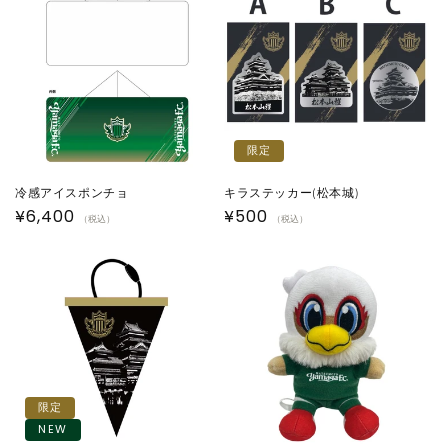
格
格
限定
冷感アイスポンチョ
キラステッカー(松本城)
通
¥6,400
通
¥500
（税込）
（税込）
常
常
価
価
格
格
限定
NEW