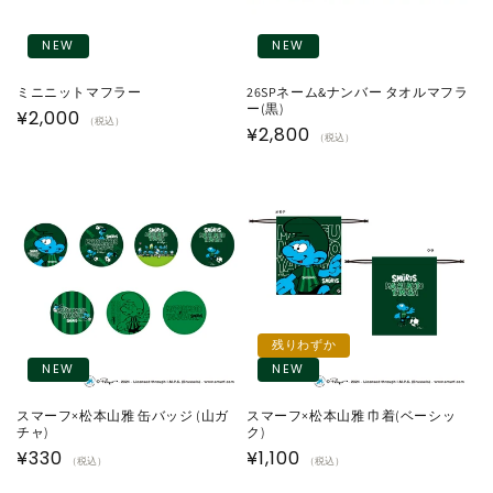
NEW
NEW
ミニニットマフラー
26SPネーム&ナンバー タオルマフラ
ー(黒)
通
¥2,000
（税込）
通
¥2,800
（税込）
常
常
価
価
格
格
残りわずか
NEW
NEW
スマーフ×松本山雅 缶バッジ (山ガ
スマーフ×松本山雅 巾着(ベーシッ
チャ)
ク)
通
¥330
通
¥1,100
（税込）
（税込）
常
常