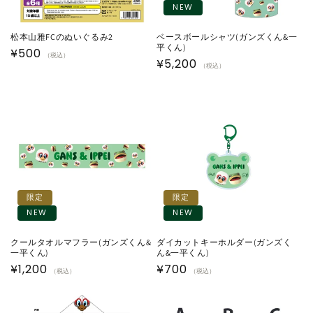
NEW
松本山雅FCのぬいぐるみ2
ベースボールシャツ(ガンズくん&一
平くん)
通
¥500
（税込）
通
¥5,200
（税込）
常
常
価
価
格
格
限定
限定
NEW
NEW
クールタオルマフラー(ガンズくん&
ダイカットキーホルダー(ガンズく
一平くん)
ん&一平くん)
通
¥1,200
通
¥700
（税込）
（税込）
常
常
価
価