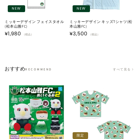
NEW
NEW
ミッキーデザイン フェイスタオル
ミッキーデザイン キッズTシャツ(松
(松本山雅FC)
本山雅FC)
通
¥1,980
通
¥3,500
（税込）
（税込）
常
常
価
価
格
格
おすすめ
すべて見る
RECOMMEND
限定