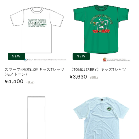
価
価
格
格
NEW
NEW
スマーフ×松本山雅 キッズTシャツ
【TOM&JERRRY】キッズTシャツ
(モノトーン)
通
¥3,630
（税込）
通
¥4,400
（税込）
常
常
価
価
格
格