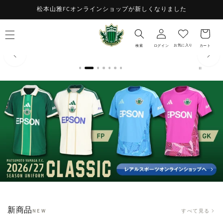
コンテ
お
松本山雅FCオンラインショップが新しくなりました
ンツに
ロ
進む
気
カ
グ
に
ー
イ
入
ト
お気に入り
検索
ログイン
カート
ン
り
新商品
すべて見る
NEW