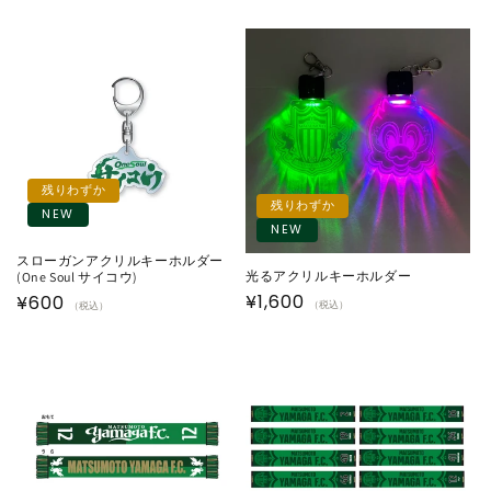
残りわずか
残りわずか
NEW
NEW
スローガンアクリルキーホルダー
光るアクリルキーホルダー
(One Soul サイコウ)
通
¥1,600
通
¥600
（税込）
（税込）
常
常
価
価
格
格