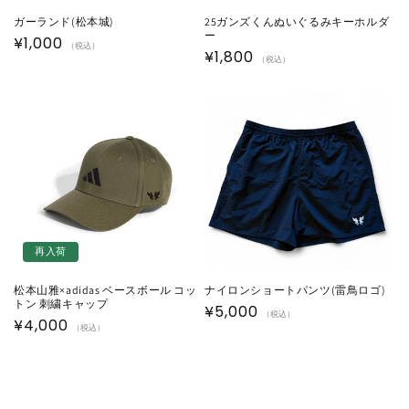
ガーランド(松本城)
25ガンズくんぬいぐるみキーホルダ
ー
通
¥1,000
（税込）
通
¥1,800
（税込）
常
常
価
価
格
格
再入荷
松本山雅×adidas ベースボール コッ
ナイロンショートパンツ(雷鳥ロゴ)
トン 刺繍キャップ
通
¥5,000
（税込）
通
¥4,000
（税込）
常
常
価
価
格
格