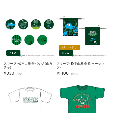
残りわずか
NEW
NEW
スマーフ×松本山雅 缶バッジ (山ガ
スマーフ×松本山雅 巾着(ベーシッ
チャ)
ク)
通
¥330
通
¥1,100
（税込）
（税込）
常
常
価
価
格
格