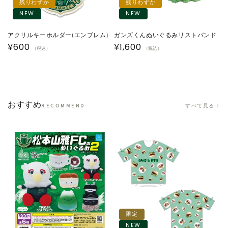
残りわずか
残りわずか
NEW
NEW
アクリルキーホルダー(エンブレム)
ガンズくんぬいぐるみリストバンド
通
¥600
通
¥1,600
（税込）
（税込）
常
常
価
価
格
格
おすすめ
すべて見る
RECOMMEND
限定
NEW