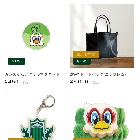
常
常
価
価
格
格
残りわずか
NEW
NEW
ガンズくんアクリルマグネット
2WAY トートバッグ(エンブレム)
通
¥450
通
¥5,000
（税込）
（税込）
常
常
価
価
格
格