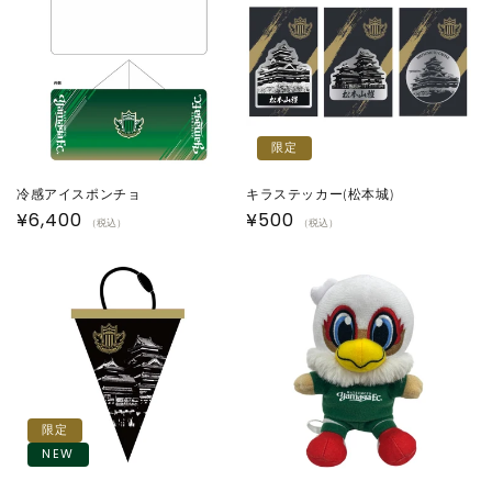
限定
冷感アイスポンチョ
キラステッカー(松本城)
通
¥6,400
通
¥500
（税込）
（税込）
常
常
価
価
格
格
限定
NEW