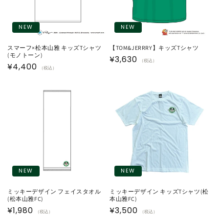
NEW
NEW
スマーフ×松本山雅 キッズTシャツ
【TOM&JERRRY】キッズTシャツ
(モノトーン)
通
¥3,630
（税込）
通
¥4,400
（税込）
常
常
価
価
格
格
NEW
NEW
ミッキーデザイン フェイスタオル
ミッキーデザイン キッズTシャツ(松
(松本山雅FC)
本山雅FC)
通
¥1,980
通
¥3,500
（税込）
（税込）