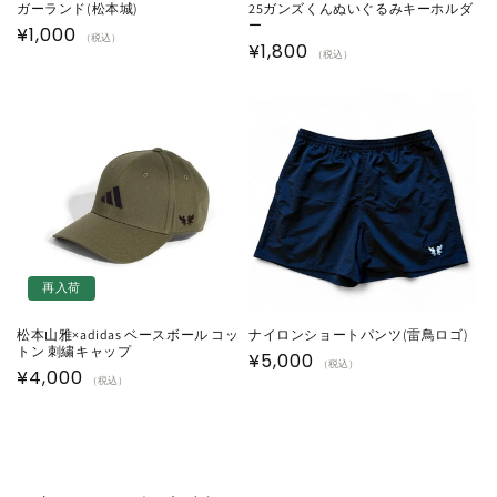
ガーランド(松本城)
25ガンズくんぬいぐるみキーホルダ
ー
通
¥1,000
（税込）
通
¥1,800
（税込）
常
常
価
価
格
格
再入荷
松本山雅×adidas ベースボール コッ
ナイロンショートパンツ(雷鳥ロゴ)
トン 刺繍キャップ
通
¥5,000
（税込）
通
¥4,000
（税込）
常
常
価
価
格
格