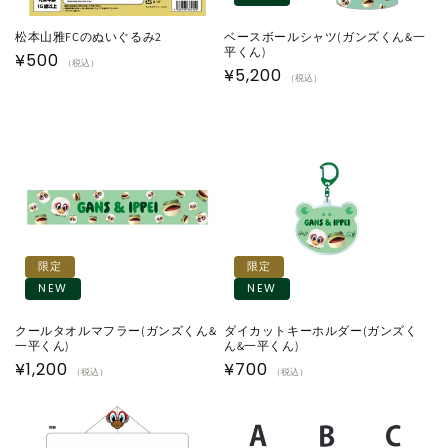
松本山雅FCのぬいぐるみ2
ベースボールシャツ(ガンズくん&一
平くん)
通
¥500
（税込）
通
¥5,200
（税込）
常
常
価
価
格
格
限定
限定
NEW
NEW
クールタオルマフラー(ガンズくん&
ダイカットキーホルダー(ガンズく
一平くん)
ん&一平くん)
通
¥1,200
通
¥700
（税込）
（税込）
常
常
価
価
格
格