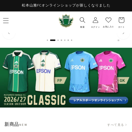
コンテ
お
松本山雅FCオンラインショップが新しくなりました
ンツに
ロ
進む
気
カ
グ
に
ー
イ
入
ト
お気に入り
検索
ログイン
カート
ン
り
新商品
すべて見る
NEW