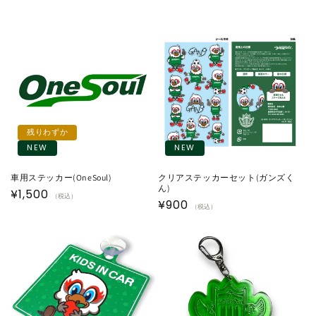
残りわずか
NEW
NEW
車用ステッカー(OneSoul)
クリアステッカーセット(ガンズく
ん)
通
¥1,500
（税込）
通
¥900
（税込）
常
常
価
価
格
格