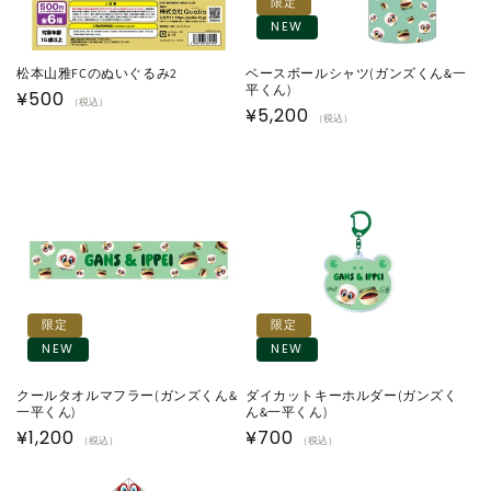
限定
NEW
松本山雅FCのぬいぐるみ2
ベースボールシャツ(ガンズくん&一
平くん)
通
¥500
（税込）
通
¥5,200
（税込）
常
常
価
価
格
格
限定
限定
NEW
NEW
クールタオルマフラー(ガンズくん&
ダイカットキーホルダー(ガンズく
一平くん)
ん&一平くん)
通
¥1,200
通
¥700
（税込）
（税込）
常
常
価
価