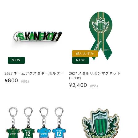
常
価
価
格
格
残りわずか
NEW
NEW
2627 ネームアクスタキーホルダー
2627 メタルリボンマグネット
(FP1st)
通
¥800
（税込）
通
¥2,400
（税込）
常
常
価
価
格
格