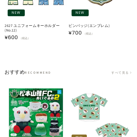
NEW
NEW
2627 ユニフォームキーホルダー
ピンバッジ(エンブレム)
(No.12)
通
¥700
（税込）
通
¥600
（税込）
常
常
価
価
格
格
おすすめ
すべて見る
RECOMMEND