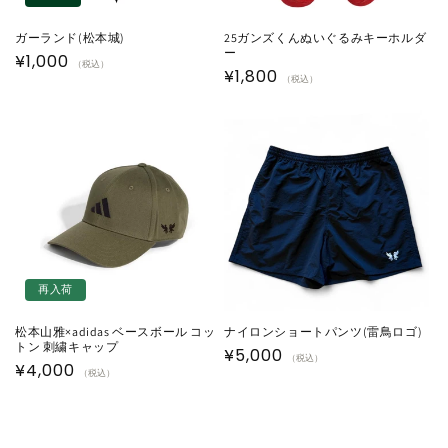
ガーランド(松本城)
25ガンズくんぬいぐるみキーホルダ
ー
通
¥1,000
（税込）
通
¥1,800
（税込）
常
常
価
価
格
格
再入荷
松本山雅×adidas ベースボール コッ
ナイロンショートパンツ(雷鳥ロゴ)
トン 刺繍キャップ
通
¥5,000
（税込）
通
¥4,000
（税込）
常
常
価
価
格
格