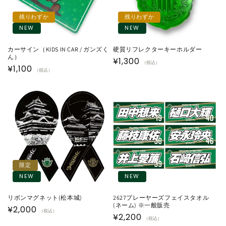
残りわずか
残りわずか
NEW
NEW
カーサイン（KIDS IN CAR / ガンズく
硬質リフレクターキーホルダー
ん）
通
¥1,300
（税込）
通
¥1,100
（税込）
常
常
価
価
格
格
限定
NEW
NEW
リボンマグネット(松本城)
2627プレーヤーズフェイスタオル
(ネーム) ※一般販売
通
¥2,000
（税込）
通
¥2,200
（税込）
常