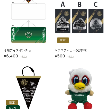
格
格
限定
冷感アイスポンチョ
キラステッカー(松本城)
通
¥6,400
通
¥500
（税込）
（税込）
常
常
価
価
格
格
限定
NEW