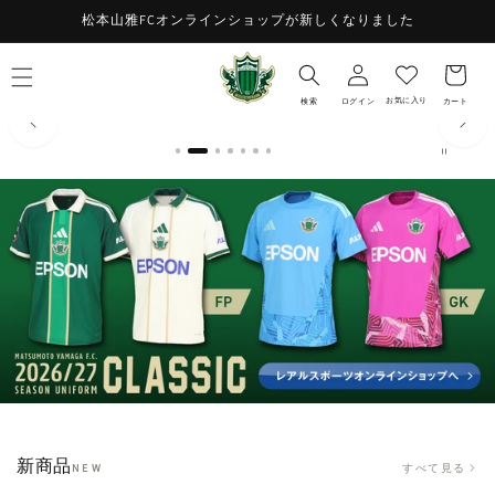
コンテ
お
松本山雅FCオンラインショップが新しくなりました
ンツに
ロ
進む
気
カ
グ
に
ー
イ
入
ト
お気に入り
検索
ログイン
カート
ン
り
新商品
すべて見る
NEW