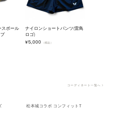
ベースボール
ナイロンショートパンツ(雷鳥
ップ
ロゴ)
通
¥5,000
（税込）
常
価
格
コーディネート一覧へ
ズ
松本城コラボ コンフィットT