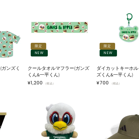
限定
限定
NEW
NEW
(ガンズく
クールタオルマフラー(ガンズ
ダイカットキーホル
くん&一平くん)
ズくん&一平くん)
通
¥1,200
通
¥700
（税込）
（税込）
常
常
価
価
格
格