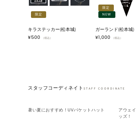
限定
限定
NEW
キラステッカー(松本城)
ガーランド(松本城)
通
¥500
通
¥1,000
（税込）
（税込）
常
常
価
価
格
格
スタッフコーディネイト
STAFF COORDINATE
暑い夏におすすめ！UVバケットハット
アウェ
ッズ！