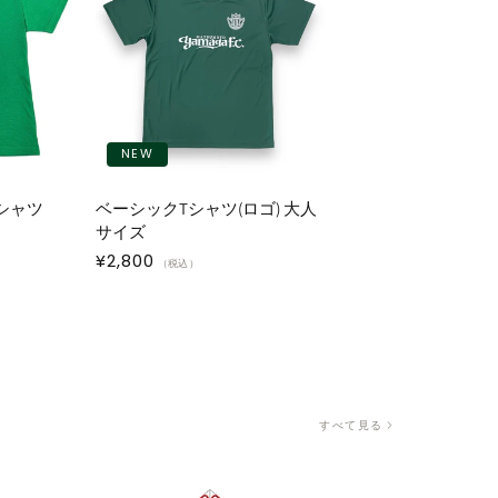
NEW
シャツ
ベーシックTシャツ(ロゴ) 大人
サイズ
通
¥2,800
（税込）
常
価
格
すべて見る