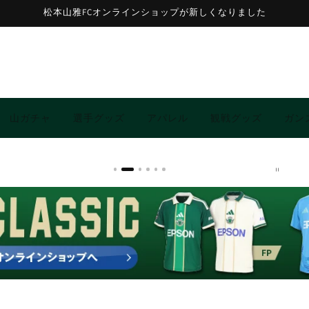
松本山雅FCオンラインショップが新しくなりました
山ガチャ
選手グッズ
アパレル
観戦グッズ
ガン