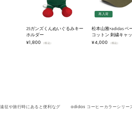
再入荷
25ガンズくんぬいぐるみキー
松本山雅×adidas 
ホルダー
コットン 刺繍キャ
通
¥1,800
通
¥4,000
（税込）
（税込）
常
常
価
価
格
格
イ遠征や旅行時にあると便利なグ
adidas コーヒーカラーシリー