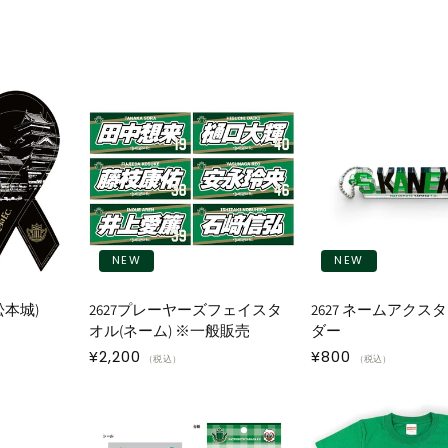
NEW
NEW
本城)
2627プレーヤーズフェイスタ
2627 ネームアクス
オル(ネーム) ※一般販売
ダー
通
¥2,200
通
¥800
（税込）
（税込）
常
常
価
価
格
格