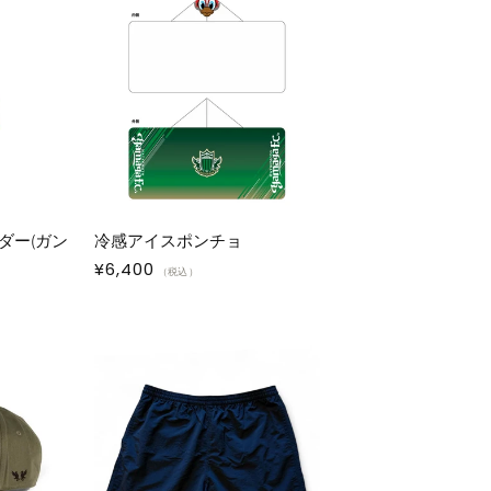
ダー(ガン
冷感アイスポンチョ
通
¥6,400
（税込）
常
価
格