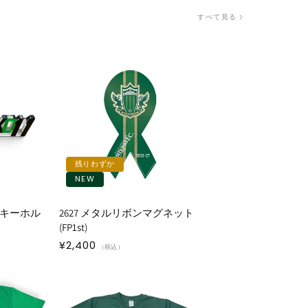
すべて見る
残りわずか
NEW
タキーホル
2627 メタルリボンマグネット
(FP1st)
通
¥2,400
（税込）
常
価
格