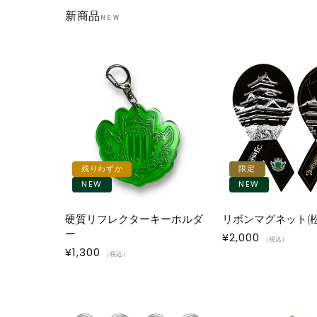
新商品
NEW
残りわずか
限定
NEW
NEW
硬質リフレクターキーホルダ
リボンマグネット(松
ー
通
¥2,000
（税込）
通
¥1,300
常
（税込）
常
価
価
格
格