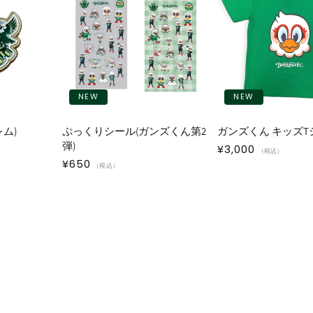
NEW
NEW
ム)
ぷっくりシール(ガンズくん第2
ガンズくん キッズT
弾)
通
¥3,000
（税込）
通
¥650
常
（税込）
常
価
価
格
格