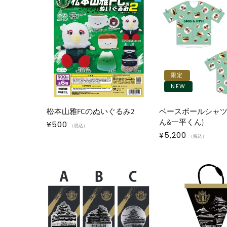
限定
NEW
松本山雅FCのぬいぐるみ2
ベースボールシャツ
ん&一平くん)
通
¥500
（税込）
通
¥5,200
常
（税込）
常
価
価
格
格