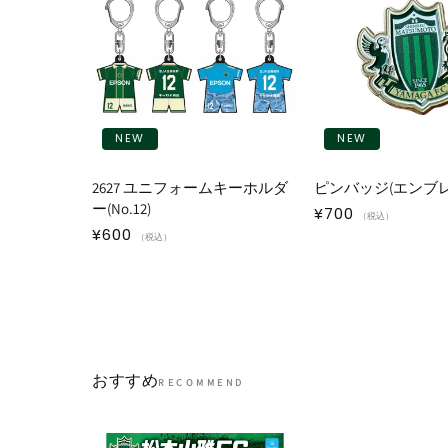
NEW
NEW
2627 ユニフォームキーホルダ
ピンバッジ(エンブレ
ー(No.12)
通
¥700
（税込）
通
¥600
常
（税込）
常
価
価
格
格
おすすめ
RECOMMEND