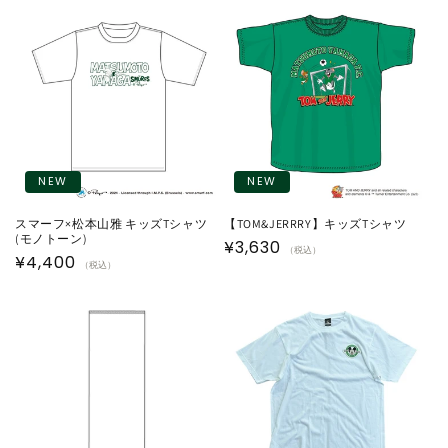
価
価
格
格
NEW
NEW
スマーフ×松本山雅 キッズTシャツ
【TOM&JERRRY】キッズTシャツ
(モノトーン)
通
¥3,630
（税込）
通
¥4,400
（税込）
常
常
価
価
格
格