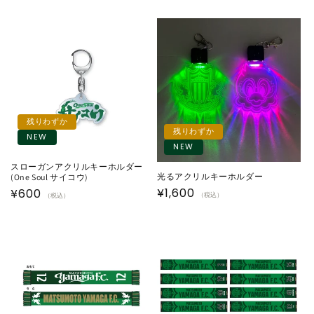
残りわずか
残りわずか
NEW
NEW
スローガンアクリルキーホルダー
光るアクリルキーホルダー
(One Soul サイコウ)
通
¥1,600
通
¥600
（税込）
（税込）
常
常
価
価
格
格