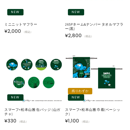
NEW
NEW
ミニニットマフラー
26SPネーム&ナンバー タオルマフラ
ー(黒)
通
¥2,000
（税込）
通
¥2,800
（税込）
常
常
価
価
格
格
残りわずか
NEW
NEW
スマーフ×松本山雅 缶バッジ (山ガ
スマーフ×松本山雅 巾着(ベーシッ
チャ)
ク)
通
¥330
通
¥1,100
（税込）
（税込）
常
常