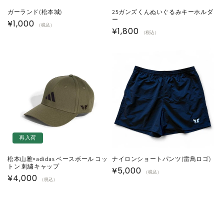
ガーランド(松本城)
25ガンズくんぬいぐるみキーホルダ
ー
通
¥1,000
（税込）
通
¥1,800
（税込）
常
常
価
価
格
格
再入荷
松本山雅×adidas ベースボール コッ
ナイロンショートパンツ(雷鳥ロゴ)
トン 刺繍キャップ
通
¥5,000
（税込）
通
¥4,000
（税込）
常
常
価
価
格
格