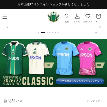
コンテ
お
松本山雅FCオンラインショップが新しくなりました
ンツに
ロ
進む
気
カ
グ
に
ー
イ
入
ト
お気に入り
検索
ログイン
カート
ン
り
新商品
すべて見る
NEW