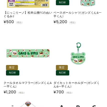
NEW
【にっこりーノ】松本山雅FCのぬい
ベースボールシャツ(ガンズくん&一
ぐるみ2
平くん)
通
¥500
通
¥5,200
（税込）
（税込）
常
常
価
価
格
格
限定
限定
NEW
NEW
クールタオルマフラー(ガンズくん&
ダイカットキーホルダー(ガンズく
一平くん)
ん&一平くん)
通
¥1,200
通
¥700
（税込）
（税込）
常
常
価
価