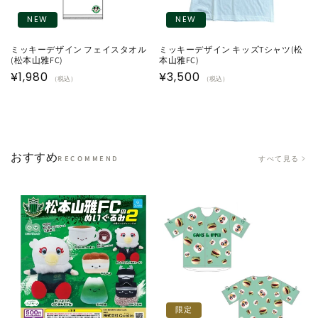
NEW
NEW
ミッキーデザイン フェイスタオル
ミッキーデザイン キッズTシャツ(松
(松本山雅FC)
本山雅FC)
通
¥1,980
通
¥3,500
（税込）
（税込）
常
常
価
価
格
格
おすすめ
すべて見る
RECOMMEND
限定