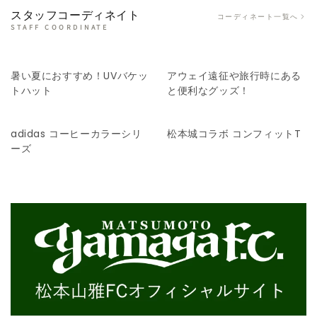
スタッフコーディネイト
コーディネート一覧へ
STAFF COORDINATE
暑い夏におすすめ！UVバケッ
アウェイ遠征や旅行時にある
トハット
と便利なグッズ！
adidas コーヒーカラーシリ
松本城コラボ コンフィットT
ーズ