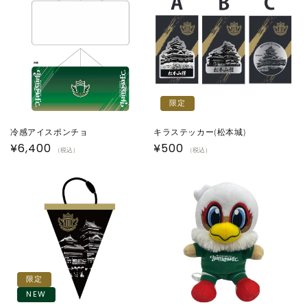
格
格
限定
冷感アイスポンチョ
キラステッカー(松本城)
通
¥6,400
通
¥500
（税込）
（税込）
常
常
価
価
格
格
限定
NEW