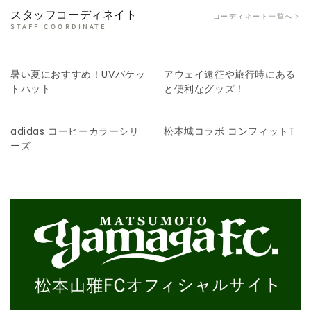
スタッフコーディネイト
コーディネート一覧へ
STAFF COORDINATE
暑い夏におすすめ！UVバケッ
アウェイ遠征や旅行時にある
トハット
と便利なグッズ！
adidas コーヒーカラーシリ
松本城コラボ コンフィットT
ーズ