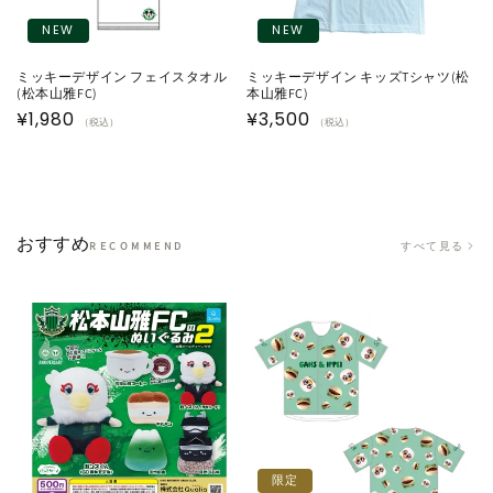
NEW
NEW
ミッキーデザイン フェイスタオル
ミッキーデザイン キッズTシャツ(松
(松本山雅FC)
本山雅FC)
通
¥1,980
通
¥3,500
（税込）
（税込）
常
常
価
価
格
格
おすすめ
すべて見る
RECOMMEND
限定