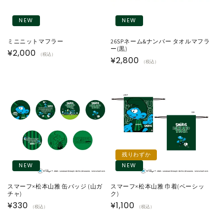
NEW
NEW
ミニニットマフラー
26SPネーム&ナンバー タオルマフラ
ー(黒)
通
¥2,000
（税込）
通
¥2,800
（税込）
常
常
価
価
格
格
残りわずか
NEW
NEW
スマーフ×松本山雅 缶バッジ (山ガ
スマーフ×松本山雅 巾着(ベーシッ
チャ)
ク)
通
¥330
通
¥1,100
（税込）
（税込）
常
常