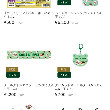
NEW
【にっこりーノ】松本山雅FCのぬい
ベースボールシャツ(ガンズくん&一
ぐるみ2
平くん)
通
¥500
通
¥5,200
（税込）
（税込）
常
常
価
価
格
格
限定
限定
NEW
NEW
クールタオルマフラー(ガンズくん&
ダイカットキーホルダー(ガンズく
一平くん)
ん&一平くん)
通
¥1,200
通
¥700
（税込）
（税込）
常
常
価
価