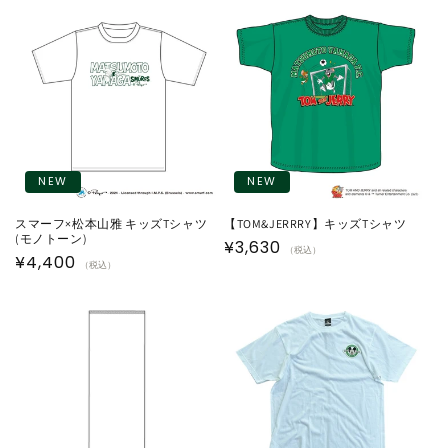
価
価
格
格
NEW
NEW
スマーフ×松本山雅 キッズTシャツ
【TOM&JERRRY】キッズTシャツ
(モノトーン)
通
¥3,630
（税込）
通
¥4,400
（税込）
常
常
価
価
格
格