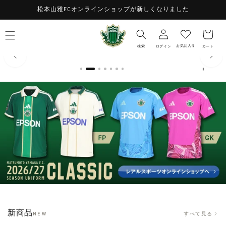
コンテ
お
松本山雅FCオンラインショップが新しくなりました
ンツに
ロ
進む
気
カ
グ
に
ー
イ
入
ト
お気に入り
検索
ログイン
カート
ン
り
新商品
すべて見る
NEW