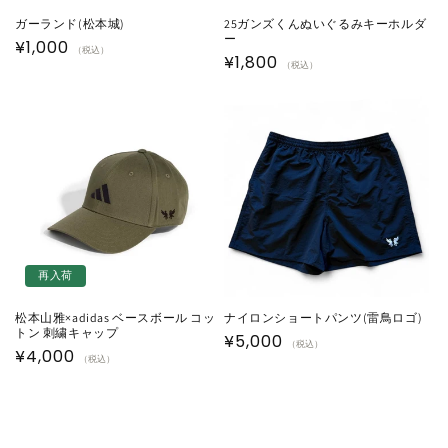
ガーランド(松本城)
25ガンズくんぬいぐるみキーホルダ
ー
通
¥1,000
（税込）
通
¥1,800
（税込）
常
常
価
価
格
格
再入荷
松本山雅×adidas ベースボール コッ
ナイロンショートパンツ(雷鳥ロゴ)
トン 刺繍キャップ
通
¥5,000
（税込）
通
¥4,000
（税込）
常
常
価
価
格
格