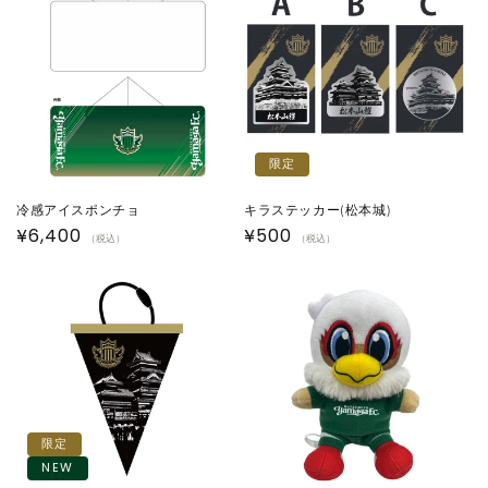
格
格
限定
冷感アイスポンチョ
キラステッカー(松本城)
通
¥6,400
通
¥500
（税込）
（税込）
常
常
価
価
格
格
限定
NEW