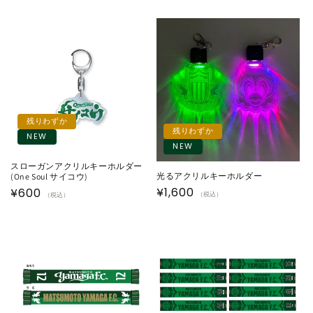
残りわずか
残りわずか
NEW
NEW
スローガンアクリルキーホルダー
光るアクリルキーホルダー
(One Soul サイコウ)
通
¥1,600
通
¥600
（税込）
（税込）
常
常
価
価
格
格