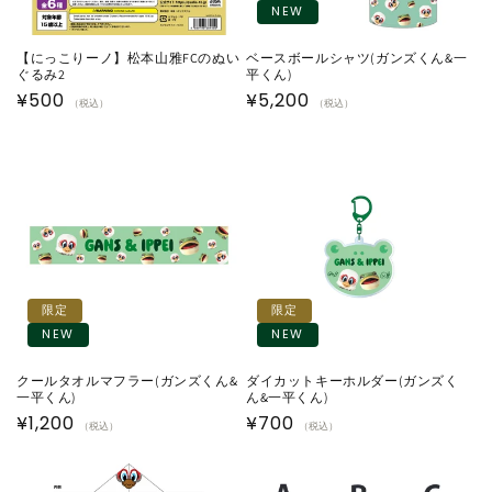
NEW
【にっこりーノ】松本山雅FCのぬい
ベースボールシャツ(ガンズくん&一
ぐるみ2
平くん)
通
¥500
通
¥5,200
（税込）
（税込）
常
常
価
価
格
格
限定
限定
NEW
NEW
クールタオルマフラー(ガンズくん&
ダイカットキーホルダー(ガンズく
一平くん)
ん&一平くん)
通
¥1,200
通
¥700
（税込）
（税込）
常
常
価
価