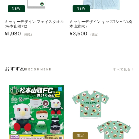
NEW
NEW
ミッキーデザイン フェイスタオル
ミッキーデザイン キッズTシャツ(松
(松本山雅FC)
本山雅FC)
通
¥1,980
通
¥3,500
（税込）
（税込）
常
常
価
価
格
格
おすすめ
すべて見る
RECOMMEND
限定