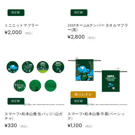
NEW
NEW
ミニニットマフラー
26SPネーム&ナンバー タオルマフラ
ー(黒)
通
¥2,000
（税込）
通
¥2,800
（税込）
常
常
価
価
格
格
残りわずか
NEW
NEW
スマーフ×松本山雅 缶バッジ (山ガ
スマーフ×松本山雅 巾着(ベーシッ
チャ)
ク)
通
¥330
通
¥1,100
（税込）
（税込）
常
常