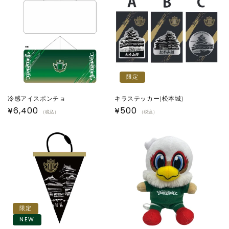
格
格
限定
冷感アイスポンチョ
キラステッカー(松本城)
通
¥6,400
通
¥500
（税込）
（税込）
常
常
価
価
格
格
限定
NEW