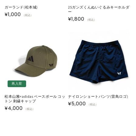
ガーランド(松本城)
25ガンズくんぬいぐるみキーホルダ
ー
通
¥1,000
（税込）
通
¥1,800
（税込）
常
常
価
価
格
格
再入荷
松本山雅×adidas ベースボール コッ
ナイロンショートパンツ(雷鳥ロゴ)
トン 刺繍キャップ
通
¥5,000
（税込）
通
¥4,000
（税込）
常
常
価
価
格
格