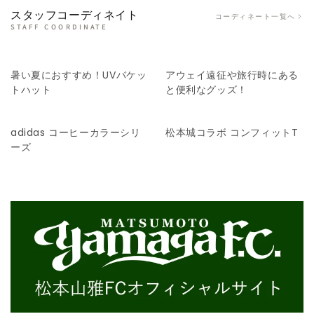
スタッフコーディネイト
コーディネート一覧へ
STAFF COORDINATE
暑い夏におすすめ！UVバケッ
アウェイ遠征や旅行時にある
トハット
と便利なグッズ！
adidas コーヒーカラーシリ
松本城コラボ コンフィットT
ーズ