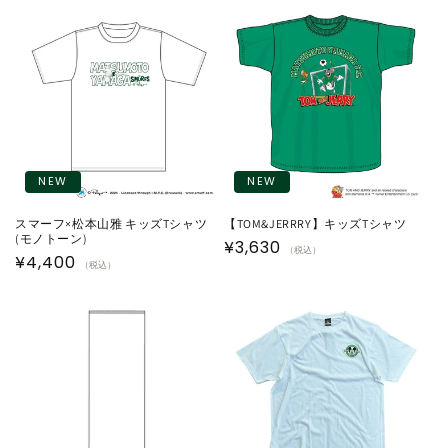
価
価
格
格
NEW
NEW
スマーフ×松本山雅 キッズTシャツ
【TOM&JERRRY】キッズTシャツ
(モノトーン)
通
¥3,630
（税込）
通
¥4,400
（税込）
常
常
価
価
格
格