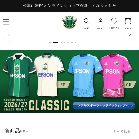
コンテ
お
松本山雅FCオンラインショップが新しくなりました
ンツに
ロ
進む
気
カ
グ
に
ー
イ
入
ト
お気に入り
検索
ログイン
カート
ン
り
新商品
すべて見る
NEW