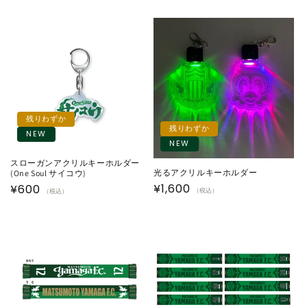
残りわずか
残りわずか
NEW
NEW
スローガンアクリルキーホルダー
光るアクリルキーホルダー
(One Soul サイコウ)
通
¥1,600
通
¥600
（税込）
（税込）
常
常
価
価
格
格