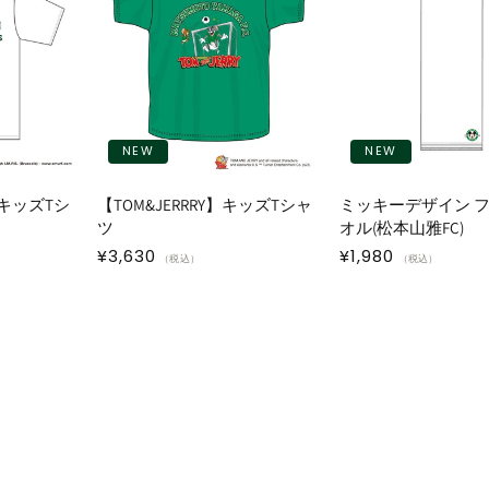
NEW
NEW
キッズTシ
【TOM&JERRRY】キッズTシャ
ミッキーデザイン 
ツ
オル(松本山雅FC)
通
¥3,630
通
¥1,980
（税込）
（税込）
常
常
価
価
格
格