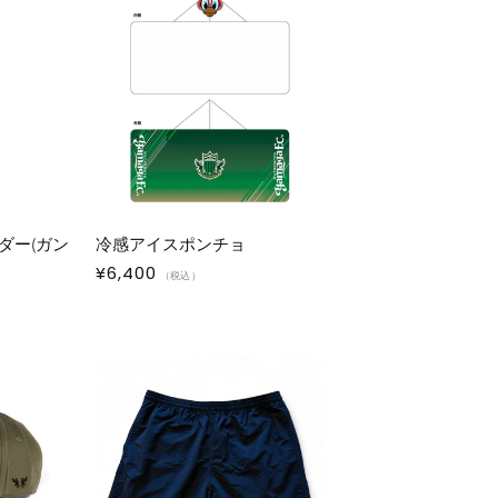
ダー(ガン
冷感アイスポンチョ
通
¥6,400
（税込）
常
価
格