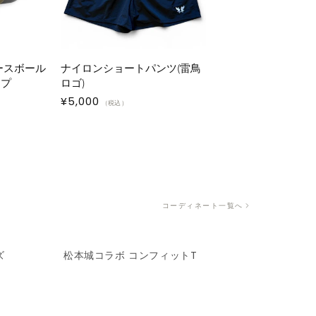
ベースボール
ナイロンショートパンツ(雷鳥
ップ
ロゴ)
通
¥5,000
（税込）
常
価
格
コーディネート一覧へ
ズ
松本城コラボ コンフィットT