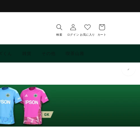
お
ロ
気
カ
グ
に
ー
イ
入
ト
検索
ログイン
お気に入り
カート
ン
り
ズくん
雑貨
その他
喫茶山雅