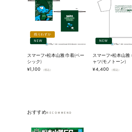
残りわずか
NEW
NEW
スマーフ×松本山雅 巾着(ベー
スマーフ×松本山雅 
シック)
ャツ(モノトーン)
通
¥1,100
通
¥4,400
（税込）
（税込）
常
常
価
価
格
格
おすすめ
RECOMMEND