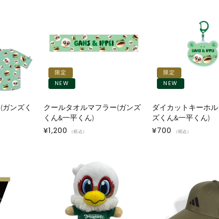
限定
限定
NEW
NEW
(ガンズく
クールタオルマフラー(ガンズ
ダイカットキーホル
くん&一平くん)
ズくん&一平くん)
通
¥1,200
通
¥700
（税込）
（税込）
常
常
価
価
格
格