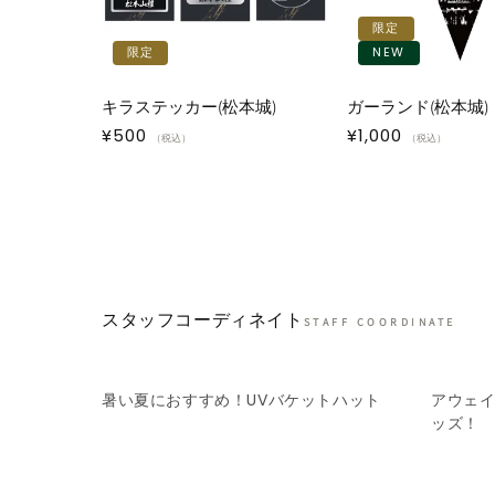
限定
限定
NEW
キラステッカー(松本城)
ガーランド(松本城)
通
¥500
通
¥1,000
（税込）
（税込）
常
常
価
価
格
格
スタッフコーディネイト
STAFF COORDINATE
暑い夏におすすめ！UVバケットハット
アウェ
ッズ！