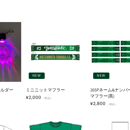
NEW
NEW
ホルダー
ミニニットマフラー
26SPネーム&ナンバ
マフラー(黒)
通
¥2,000
（税込）
通
¥2,800
常
（税込）
常
価
価
格
格