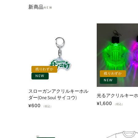
新商品
NEW
残りわずか
残りわずか
NEW
NEW
スローガンアクリルキーホル
光るアクリルキー
ダー(One Soul サイコウ)
通
¥1,600
通
¥600
（税込）
（税込）
常
常
価
価
格
格