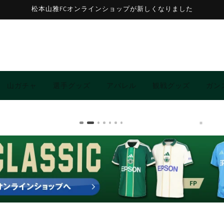
松本山雅FCオンラインショップが新しくなりました
山ガチャ
選手グッズ
アパレル
観戦グッズ
ガン