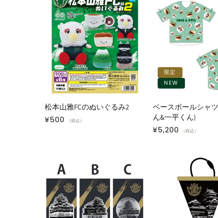
限定
NEW
松本山雅FCのぬいぐるみ2
ベースボールシャツ
ん&一平くん)
通
¥500
（税込）
通
¥5,200
常
（税込）
常
価
価
格
格