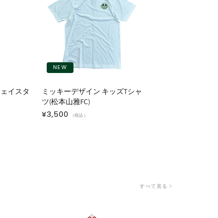
NEW
フェイスタ
ミッキーデザイン キッズTシャ
ツ(松本山雅FC)
通
¥3,500
（税込）
常
価
格
すべて見る