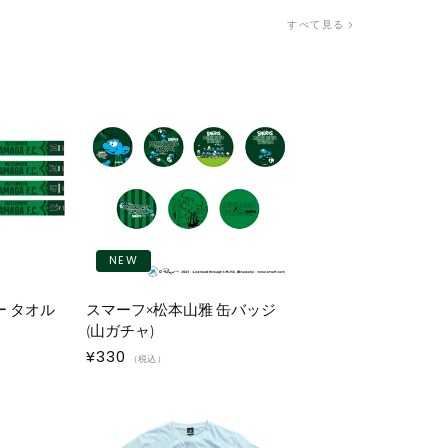
すべて見る
NEW
ー タオル
スマーフ×松本山雅 缶バッジ
(山ガチャ)
通
¥330
（税込）
常
価
格