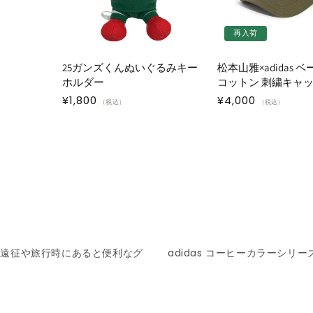
再入荷
25ガンズくんぬいぐるみキー
松本山雅×adidas 
ホルダー
コットン 刺繍キャ
通
¥1,800
通
¥4,000
（税込）
（税込）
常
常
価
価
格
格
イ遠征や旅行時にあると便利なグ
adidas コーヒーカラーシリー