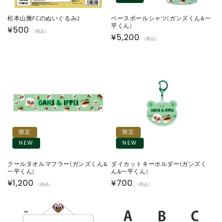
松本山雅FCのぬいぐるみ2
ベースボールシャツ(ガンズくん&一
平くん)
通
¥500
（税込）
通
¥5,200
（税込）
常
常
価
価
格
格
限定
限定
NEW
NEW
クールタオルマフラー(ガンズくん&
ダイカットキーホルダー(ガンズく
一平くん)
ん&一平くん)
通
¥1,200
通
¥700
（税込）
（税込）
常
常
価
価
格
格