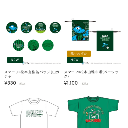
残りわずか
NEW
NEW
スマーフ×松本山雅 缶バッジ (山ガ
スマーフ×松本山雅 巾着(ベーシッ
チャ)
ク)
通
¥330
通
¥1,100
（税込）
（税込）
常
常
価
価
格
格