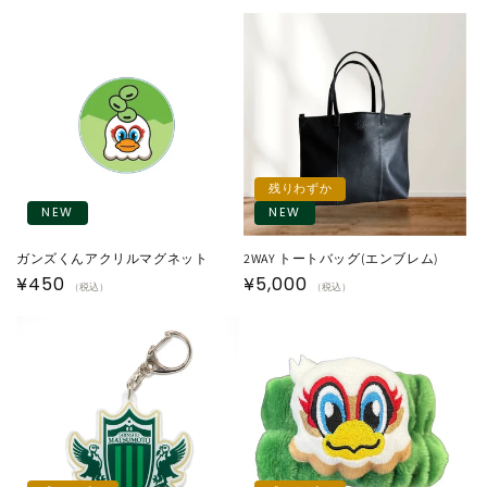
常
常
価
価
格
格
残りわずか
NEW
NEW
ガンズくんアクリルマグネット
2WAY トートバッグ(エンブレム)
通
¥450
通
¥5,000
（税込）
（税込）
常
常
価
価
格
格