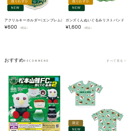
残りわずか
残りわずか
NEW
NEW
アクリルキーホルダー(エンブレム)
ガンズくんぬいぐるみリストバンド
通
¥600
通
¥1,600
（税込）
（税込）
常
常
価
価
格
格
おすすめ
すべて見る
RECOMMEND
限定
NEW