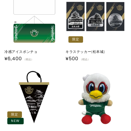
限定
冷感アイスポンチョ
キラステッカー(松本城)
通
¥6,400
通
¥500
（税込）
（税込）
常
常
価
価
格
格
限定
NEW