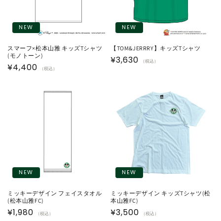
NEW
NEW
スマーフ×松本山雅 キッズTシャツ
【TOM&JERRRY】キッズTシャツ
(モノトーン)
通
¥3,630
（税込）
通
¥4,400
（税込）
常
常
価
価
格
格
NEW
NEW
ミッキーデザイン フェイスタオル
ミッキーデザイン キッズTシャツ(松
(松本山雅FC)
本山雅FC)
通
¥1,980
通
¥3,500
（税込）
（税込）