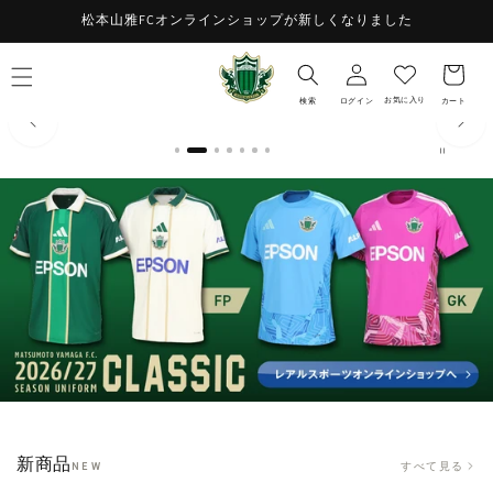
コンテ
お
松本山雅FCオンラインショップが新しくなりました
ンツに
ロ
進む
気
カ
グ
に
ー
イ
入
ト
お気に入り
検索
ログイン
カート
ン
り
新商品
すべて見る
NEW