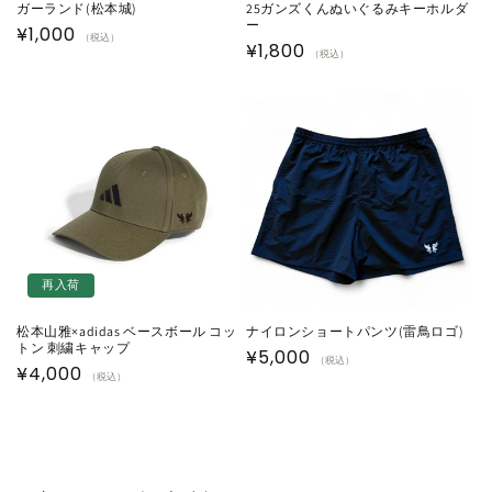
ガーランド(松本城)
25ガンズくんぬいぐるみキーホルダ
ー
通
¥1,000
（税込）
通
¥1,800
（税込）
常
常
価
価
格
格
再入荷
松本山雅×adidas ベースボール コッ
ナイロンショートパンツ(雷鳥ロゴ)
トン 刺繍キャップ
通
¥5,000
（税込）
通
¥4,000
（税込）
常
常
価
価
格
格