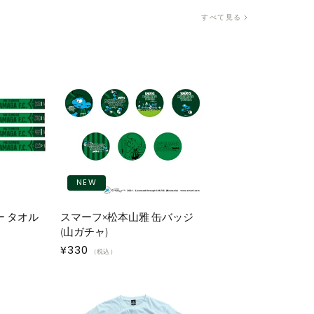
すべて見る
NEW
ー タオル
スマーフ×松本山雅 缶バッジ
(山ガチャ)
通
¥330
（税込）
常
価
格