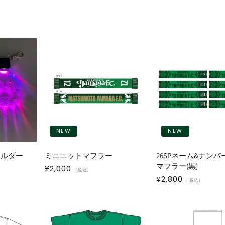
NEW
NEW
ホルダー
ミニニットマフラー
26SPネーム&ナンバ
マフラー(黒)
通
¥2,000
（税込）
通
¥2,800
常
（税込）
常
価
価
格
格