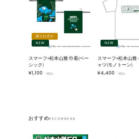
残りわずか
NEW
NEW
スマーフ×松本山雅 巾着(ベー
スマーフ×松本山雅 
シック)
ャツ(モノトーン)
通
¥1,100
通
¥4,400
（税込）
（税込）
常
常
価
価
格
格
おすすめ
RECOMMEND