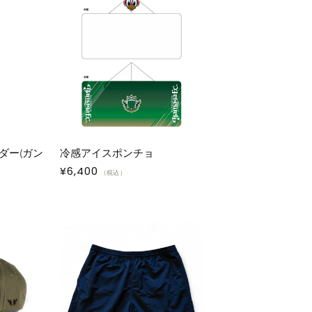
ダー(ガン
冷感アイスポンチョ
通
¥6,400
（税込）
常
価
格