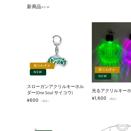
新商品
NEW
残りわずか
残りわずか
NEW
NEW
スローガンアクリルキーホル
光るアクリルキー
ダー(One Soul サイコウ)
通
¥1,600
通
¥600
（税込）
（税込）
常
常
価
価
格
格