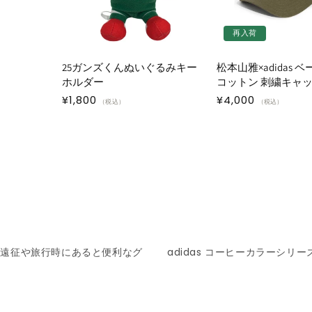
再入荷
25ガンズくんぬいぐるみキー
松本山雅×adidas 
ホルダー
コットン 刺繍キャ
通
¥1,800
通
¥4,000
（税込）
（税込）
常
常
価
価
格
格
イ遠征や旅行時にあると便利なグ
adidas コーヒーカラーシリー