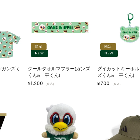
限定
限定
NEW
NEW
(ガンズく
クールタオルマフラー(ガンズ
ダイカットキーホル
くん&一平くん)
ズくん&一平くん)
通
¥1,200
通
¥700
（税込）
（税込）
常
常
価
価
格
格