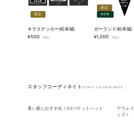
限定
限定
NEW
キラステッカー(松本城)
ガーランド(松本城)
通
¥500
通
¥1,000
（税込）
（税込）
常
常
価
価
格
格
スタッフコーディネイト
STAFF COORDINATE
暑い夏におすすめ！UVバケットハット
アウェ
ッズ！