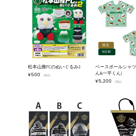
限定
NEW
松本山雅FCのぬいぐるみ2
ベースボールシャツ
ん&一平くん)
通
¥500
（税込）
通
¥5,200
常
（税込）
常
価
価
格
格