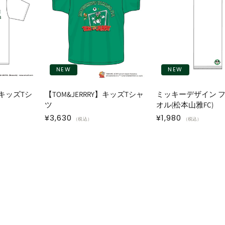
NEW
NEW
キッズTシ
【TOM&JERRRY】キッズTシャ
ミッキーデザイン 
ツ
オル(松本山雅FC)
通
¥3,630
通
¥1,980
（税込）
（税込）
常
常
価
価
格
格