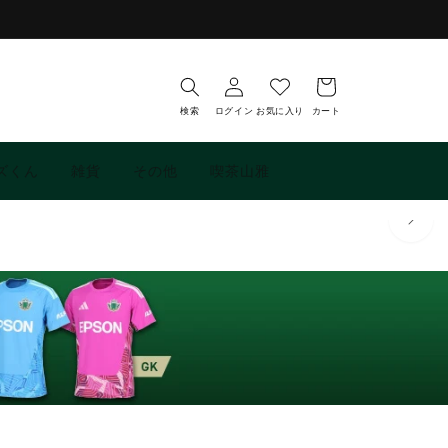
お
ロ
気
カ
グ
に
ー
イ
入
ト
検索
ログイン
お気に入り
カート
ン
り
ズくん
雑貨
その他
喫茶山雅