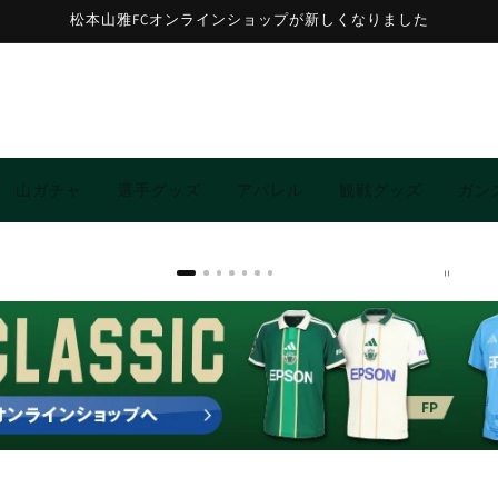
松本山雅FCオンラインショップが新しくなりました
山ガチャ
選手グッズ
アパレル
観戦グッズ
ガン