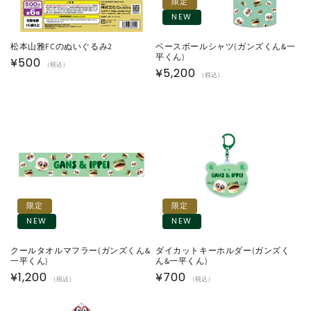
限定
NEW
松本山雅FCのぬいぐるみ2
ベースボールシャツ(ガンズくん&一
平くん)
通
¥500
（税込）
通
¥5,200
（税込）
常
常
価
価
格
格
限定
限定
NEW
NEW
クールタオルマフラー(ガンズくん&
ダイカットキーホルダー(ガンズく
一平くん)
ん&一平くん)
通
¥1,200
通
¥700
（税込）
（税込）
常
常
価
価