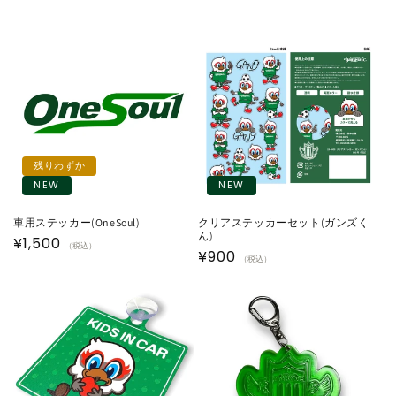
残りわずか
NEW
NEW
車用ステッカー(OneSoul)
クリアステッカーセット(ガンズく
ん)
通
¥1,500
（税込）
通
¥900
（税込）
常
常
価
価
格
格