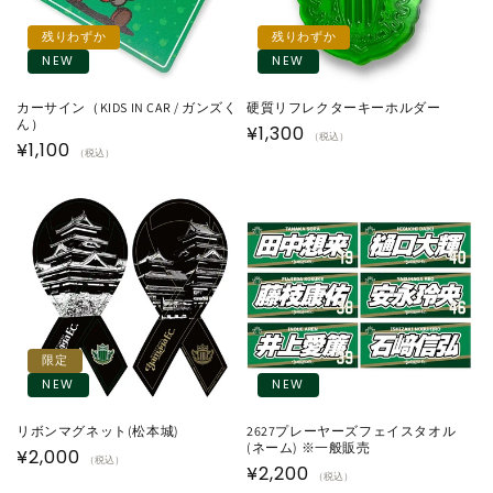
残りわずか
残りわずか
NEW
NEW
カーサイン（KIDS IN CAR / ガンズく
硬質リフレクターキーホルダー
ん）
通
¥1,300
（税込）
通
¥1,100
（税込）
常
常
価
価
格
格
限定
NEW
NEW
リボンマグネット(松本城)
2627プレーヤーズフェイスタオル
(ネーム) ※一般販売
通
¥2,000
（税込）
通
¥2,200
（税込）
常