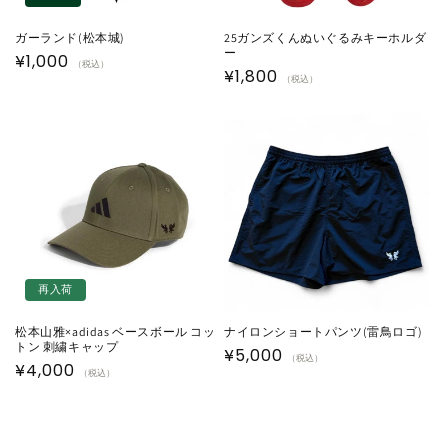
ガーランド(松本城)
25ガンズくんぬいぐるみキーホルダ
ー
通
¥1,000
（税込）
通
¥1,800
（税込）
常
常
価
価
格
格
再入荷
松本山雅×adidas ベースボール コッ
ナイロンショートパンツ(雷鳥ロゴ)
トン 刺繍キャップ
通
¥5,000
（税込）
通
¥4,000
（税込）
常
常
価
価
格
格