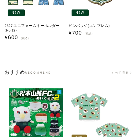
NEW
NEW
2627 ユニフォームキーホルダー
ピンバッジ(エンブレム)
(No.12)
通
¥700
（税込）
通
¥600
（税込）
常
常
価
価
格
格
おすすめ
すべて見る
RECOMMEND