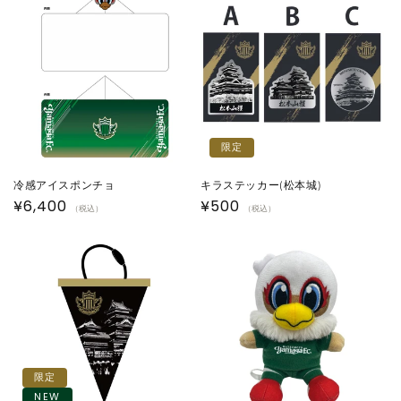
格
格
限定
冷感アイスポンチョ
キラステッカー(松本城)
通
¥6,400
通
¥500
（税込）
（税込）
常
常
価
価
格
格
限定
NEW