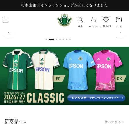
コンテ
お
松本山雅FCオンラインショップが新しくなりました
ンツに
ロ
進む
気
カ
グ
に
ー
イ
入
ト
お気に入り
検索
ログイン
カート
ン
り
新商品
すべて見る
NEW