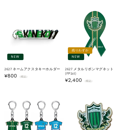
常
価
価
格
格
残りわずか
NEW
NEW
2627 ネームアクスタキーホルダー
2627 メタルリボンマグネット
(FP1st)
通
¥800
（税込）
通
¥2,400
（税込）
常
常
価
価
格
格