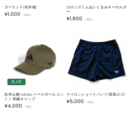
ガーランド(松本城)
25ガンズくんぬいぐるみキーホルダ
ー
通
¥1,000
（税込）
通
¥1,800
（税込）
常
常
価
価
格
格
再入荷
松本山雅×adidas ベースボール コッ
ナイロンショートパンツ(雷鳥ロゴ)
トン 刺繍キャップ
通
¥5,000
（税込）
通
¥4,000
（税込）
常
常
価
価
格
格