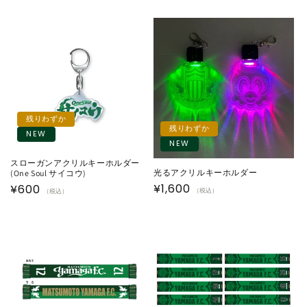
残りわずか
残りわずか
NEW
NEW
スローガンアクリルキーホルダー
光るアクリルキーホルダー
(One Soul サイコウ)
通
¥1,600
通
¥600
（税込）
（税込）
常
常
価
価
格
格