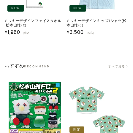
NEW
NEW
ミッキーデザイン フェイスタオル
ミッキーデザイン キッズTシャツ(松
(松本山雅FC)
本山雅FC)
通
¥1,980
通
¥3,500
（税込）
（税込）
常
常
価
価
格
格
おすすめ
すべて見る
RECOMMEND
限定