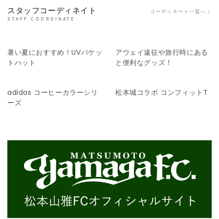
スタッフコーディネイト
コーディネート一覧へ
STAFF COORDINATE
暑い夏におすすめ！UVバケッ
アウェイ遠征や旅行時にある
トハット
と便利なグッズ！
adidas コーヒーカラーシリ
松本城コラボ コンフィットT
ーズ