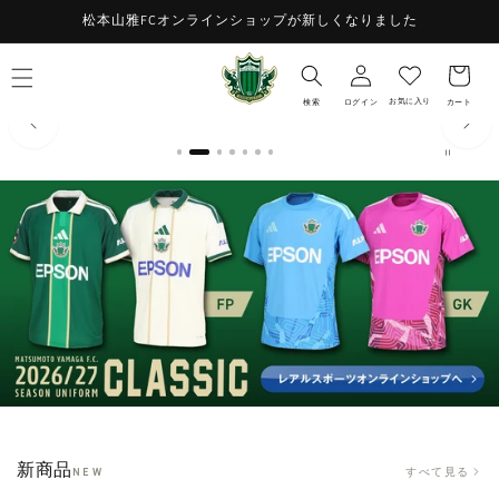
コンテ
お
松本山雅FCオンラインショップが新しくなりました
ンツに
ロ
進む
気
カ
グ
に
ー
イ
入
ト
お気に入り
検索
ログイン
カート
ン
り
新商品
すべて見る
NEW