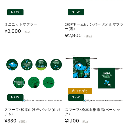
NEW
NEW
ミニニットマフラー
26SPネーム&ナンバー タオルマフラ
ー(黒)
通
¥2,000
（税込）
通
¥2,800
（税込）
常
常
価
価
格
格
残りわずか
NEW
NEW
スマーフ×松本山雅 缶バッジ (山ガ
スマーフ×松本山雅 巾着(ベーシッ
チャ)
ク)
通
¥330
通
¥1,100
（税込）
（税込）
常
常