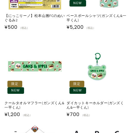
NEW
【にっこりーノ】松本山雅FCのぬい
ベースボールシャツ(ガンズくん&一
ぐるみ2
平くん)
通
¥500
通
¥5,200
（税込）
（税込）
常
常
価
価
格
格
限定
限定
NEW
NEW
クールタオルマフラー(ガンズくん&
ダイカットキーホルダー(ガンズく
一平くん)
ん&一平くん)
通
¥1,200
通
¥700
（税込）
（税込）
常
常
価
価