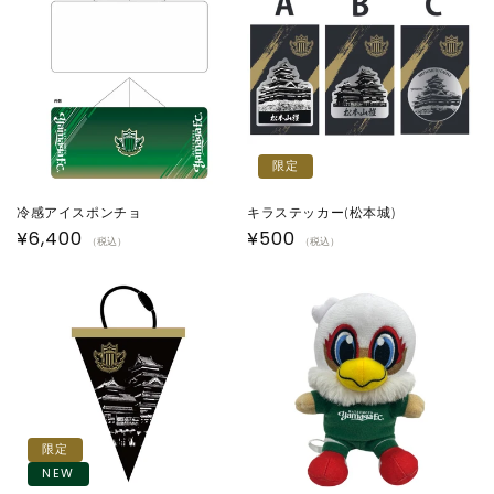
格
格
限定
冷感アイスポンチョ
キラステッカー(松本城)
通
¥6,400
通
¥500
（税込）
（税込）
常
常
価
価
格
格
限定
NEW