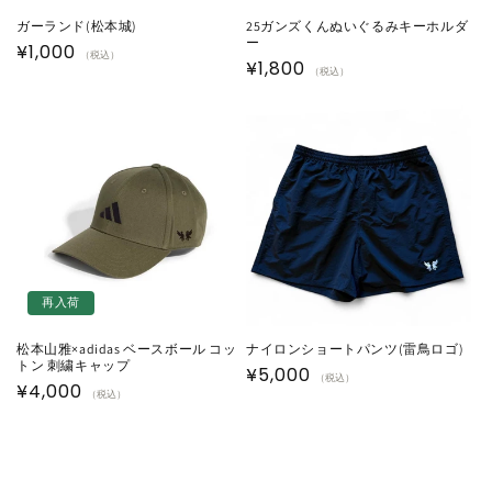
ガーランド(松本城)
25ガンズくんぬいぐるみキーホルダ
ー
通
¥1,000
（税込）
通
¥1,800
（税込）
常
常
価
価
格
格
再入荷
松本山雅×adidas ベースボール コッ
ナイロンショートパンツ(雷鳥ロゴ)
トン 刺繍キャップ
通
¥5,000
（税込）
通
¥4,000
（税込）
常
常
価
価
格
格