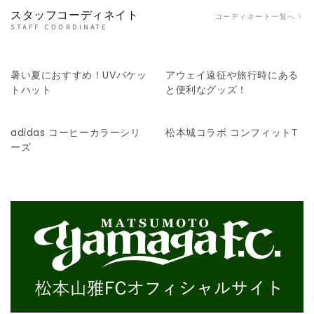
スタッフコーディネイト
コーディネート一覧へ
STAFF COORDINATE
暑い夏におすすめ！UVバケッ
アウェイ遠征や旅行時にある
トハット
と便利なグッズ！
adidas コーヒーカラーシリ
松本城コラボ コンフィットT
ーズ