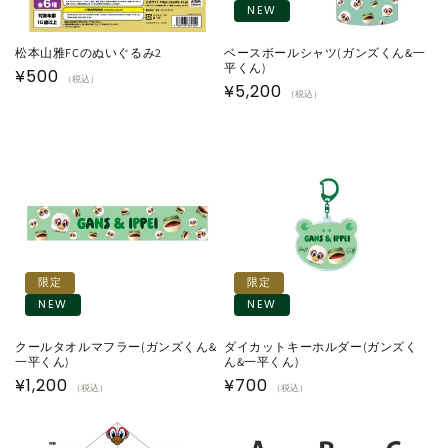
NEW
松本山雅FCのぬいぐるみ2
ベースボールシャツ(ガンズくん&一
平くん)
通
¥500
（税込）
通
¥5,200
（税込）
常
常
価
価
格
格
限定
限定
NEW
NEW
クールタオルマフラー(ガンズくん&
ダイカットキーホルダー(ガンズく
一平くん)
ん&一平くん)
通
¥1,200
通
¥700
（税込）
（税込）
常
常
価
価