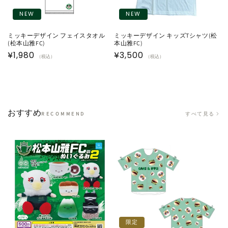
NEW
NEW
ミッキーデザイン フェイスタオル
ミッキーデザイン キッズTシャツ(松
(松本山雅FC)
本山雅FC)
通
¥1,980
通
¥3,500
（税込）
（税込）
常
常
価
価
格
格
おすすめ
すべて見る
RECOMMEND
限定