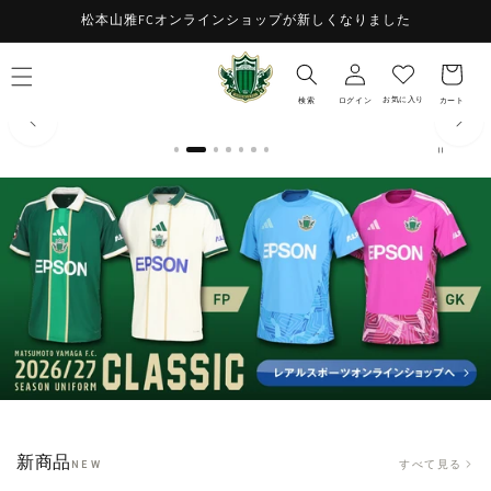
コンテ
お
松本山雅FCオンラインショップが新しくなりました
ンツに
ロ
進む
気
カ
グ
に
ー
イ
入
ト
お気に入り
検索
ログイン
カート
ン
り
新商品
すべて見る
NEW