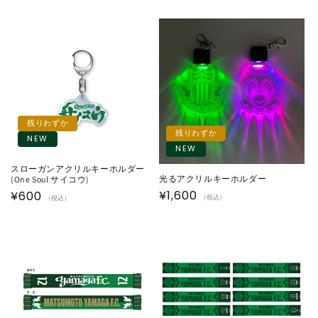
残りわずか
残りわずか
NEW
NEW
スローガンアクリルキーホルダー
光るアクリルキーホルダー
(One Soul サイコウ)
通
¥1,600
通
¥600
（税込）
（税込）
常
常
価
価
格
格