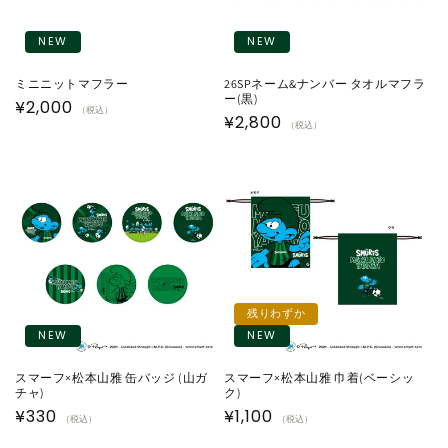
NEW
NEW
ミニニットマフラー
26SPネーム&ナンバー タオルマフラ
ー(黒)
通
¥2,000
（税込）
通
¥2,800
（税込）
常
常
価
価
格
格
残りわずか
NEW
NEW
スマーフ×松本山雅 缶バッジ (山ガ
スマーフ×松本山雅 巾着(ベーシッ
チャ)
ク)
通
¥330
通
¥1,100
（税込）
（税込）
常
常