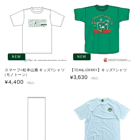
価
価
格
格
NEW
NEW
スマーフ×松本山雅 キッズTシャツ
【TOM&JERRRY】キッズTシャツ
(モノトーン)
通
¥3,630
（税込）
通
¥4,400
（税込）
常
常
価
価
格
格