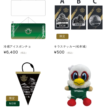
格
格
限定
冷感アイスポンチョ
キラステッカー(松本城)
通
¥6,400
通
¥500
（税込）
（税込）
常
常
価
価
格
格
限定
NEW